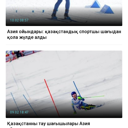
10.02 08:57
Азия ойындары: қазақстандық спортшы шаңғыдан
қола жүлде алды
09.02 18:47
Қазақстанның тау шаңғышылары Азия