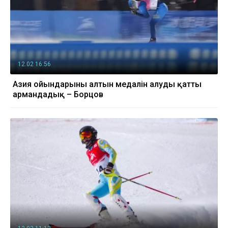
12.02 16:56
Азия ойындарының алтын медалін алуды қатты
армандадық – Борцов