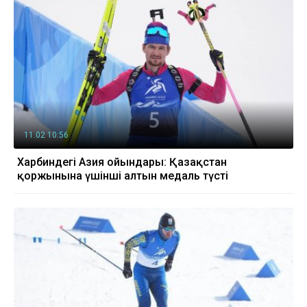
11.02 10:56
Харбиндегі Азия ойындары: Қазақстан
қоржынына үшінші алтын медаль түсті