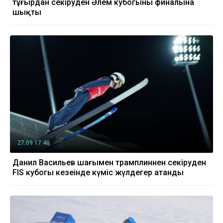
тұғырдан секіруден Әлем кубогының финалына
шықты
27.09 17:40
Данил Васильев шаңғымен трамплиннен секіруден
FIS кубогы кезеңінде күміс жүлдегер атанды