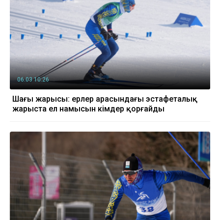
06.03 10:26
Шаңғы жарысы: ерлер арасындағы эстафеталық
жарыста ел намысын кімдер қорғайды