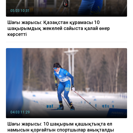
05.03 10:31
Шаңғы жарысы: Қазақстан құрамасы 10
шақырымдық жекелей сайыста қалай өнер
көрсетті
04.03 11:29
Шаңғы жарысы: 10 шақырым қашықтықта ел
намысын қорғайтын спортшылар анықталды