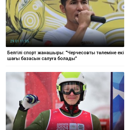
29.01 11:05
Белгілі спорт жанашыры: "Черчесовтың төлеміне екі
шаңғы базасын салуға болады"