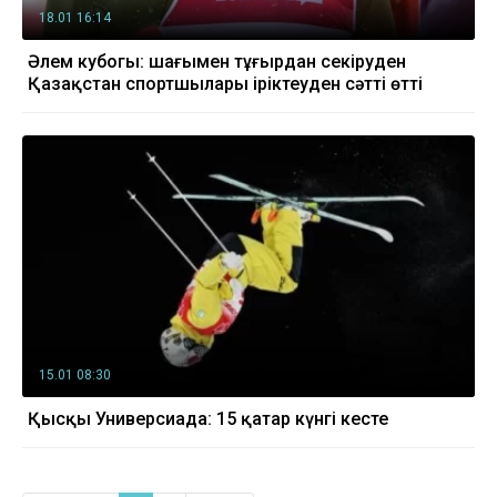
18.01 16:14
Әлем кубогы: шаңғымен тұғырдан секіруден
Қазақстан спортшылары іріктеуден сәтті өтті
15.01 08:30
Қысқы Универсиада: 15 қаңтар күнгі кесте