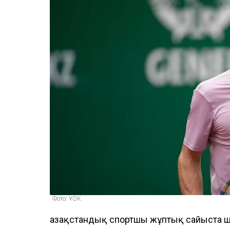
Фото: ҰОК
Қазақстандық спортшы жұптық сайыста 