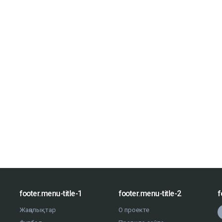
footer.menu-title-1
footer.menu-title-2
f
Жаңалықтар
О проекте