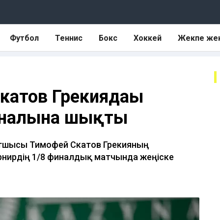
Футбол
Теннис
Бокс
Хоккей
Жекпе же
катов Грекиядағы
иналына шықты
ртшысы Тимофей Скатов Грекияның
рнирдің 1/8 финалдық матчында жеңіске