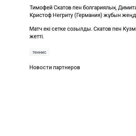
Тимофей Скатов пен болгариялық Димита
Кристоф Негриту (Германия) жұбын жеңді
Матч екі сетке созылды. Скатов пен Кузма
жетті.
теннис
Новости партнеров