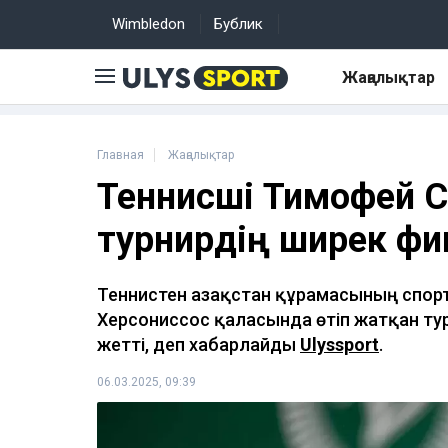
Wimbledon
Бублик
Жаңалықтар
Главная
Жаңалықтар
Теннисші Тимофей С
турнирдің ширек ф
Теннистен Қазақстан құрамасының спо
Херсониссос қаласында өтіп жатқан ту
жетті, деп хабарлайды
Ulyssport
.
06.03.2025, 09:39