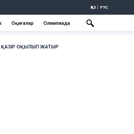
ҚАЗ
РУС
к
Оқиғалар
Олимпиада
ҚАЗІР ОҚЫЛЫП ЖАТЫР