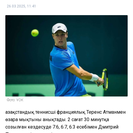
26.03.2025, 11:41
Фото: ҰОК
Қазақстандық теннисші франциялық Теренс Атманмен
өзара мықтыны анықтады. 2 сағат 30 минутқа
созылған кездесуде 7:6, 6:7, 6:3 есебімен Дмитрий