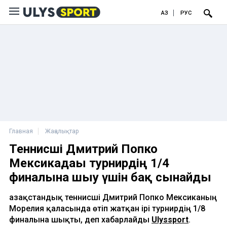
ҚАЗ
РУС
Главная
Жаңалықтар
Теннисші Дмитрий Попко
Мексикадағы турнирдің 1/4
финалына шығу үшін бақ сынайды
Қазақстандық теннисші Дмитрий Попко Мексиканың
Морелия қаласында өтіп жатқан ірі турнирдің 1/8
финалына шықты, деп хабарлайды
Ulyssport
.