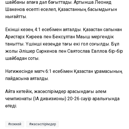
шайбаны қақпаға дәл бағыттады. Артынша Леонид
Шакенов есепті еселеп, Қазақстанның басымдығын
нығайтты.
Екінші кезең 4:1 есебімен аяқталды. Қазақстан сапынан
Аристарх Киреев пен Бексұлтан Мақыш мергендік
танытты. Үшінші кезеңде тағы екі гол соғылды. Бұл
жолы Әлішер Сәркенов пен Святослав Евплов бір-бір
шайбадан соқты.
Нәтижесінде матч 6:1 есебімен Қазақстан құрамасының
пайдасына аяқталды.
Айта кетейік, жасөспірімдер арасындағы әлем
чемпионаты (IA дивизионы) 20-26 сәуір аралығында
өтеді.
хоккей
жасөспірімдер