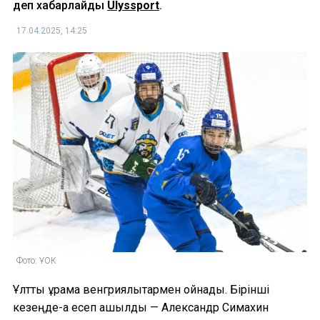
деп хабарлайды
Ulyssport
.
17.04.2025, 14:25
Фото: ҰОК
Ұлттық құрама венгриялықтармен ойнады. Бірінші
кезеңде-ақ есеп ашылды — Александр Симахин