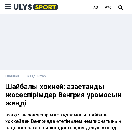
ҚАЗ
РУС
Главная
Жаңалықтар
Шайбалы хоккей: қазақстандық
жасөспірімдер Венгрия құрамасын
жеңді
Қазақстан жасөспірімдер құрамасы шайбалы
хоккейден Венгрияда өтетін әлем чемпионатының
алдында алғашқы жолдастық кездесуін өткізді,