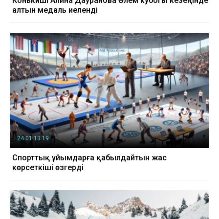
Конькиші Алина Дауранова Әлем кубогы кезеңінде
алтын медаль иеленді
24.01 13:19
Спорттық ұйымдарға қабылдайтын жас
көрсеткіші өзгерді