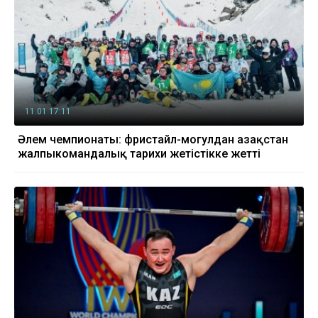
11.01 17:11
Әлем чемпионаты: фристайл-могулдан Қазақстан
жалпыкомандалық тарихи жетістікке жетті