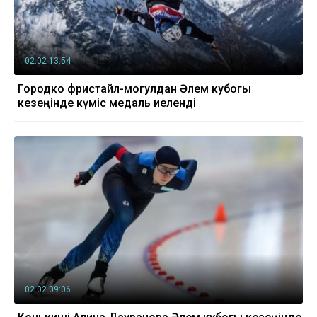
02.02 13:54
Городко фристайл-могулдан Әлем кубогы
кезеңінде күміс медаль иеленді
02.02 09:06