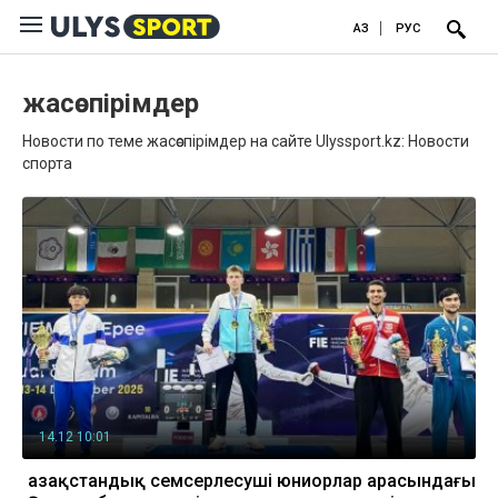
ҚАЗ
РУС
жасөспірімдер
Новости по теме жасөспірімдер на сайте Ulyssport.kz: Новости
спорта
14.12 10:01
Қазақстандық семсерлесуші юниорлар арасындағы