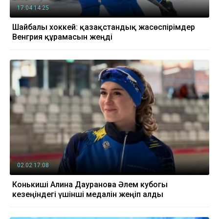
17.04 14:25
Шайбалы хоккей: қазақстандық жасөспірімдер
Венгрия құрамасын жеңді
02.02 17:08
Конькиші Алина Дауранова Әлем кубогы
кезеңіндегі үшінші медалін жеңіп алды