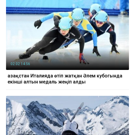
02.02 14:56
Қазақстан Италияда өтіп жатқан Әлем кубогында
екінші алтын медаль жеңіп алды