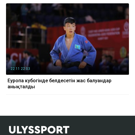
22.11 22:03
Еуропа кубогінде белдесетін жас балуандар
анықталды