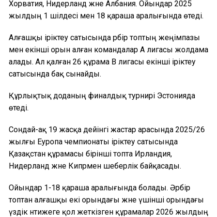
Хорватия, Нидерланд және Албания. Ойындар 2025
жылдың 1 шілдесі мен 18 қараша аралығында өтеді.
Алғашқы іріктеу сатысында әрбір топтың жеңімпазы
мен екінші орын алған командалар А лигасы жолдама
алады. Ал қалған 26 құрама В лигасы екінші іріктеу
сатысында бақ сынайды.
Құрлықтық доданың финалдық турнирі Эстонияда
өтеді.
Сондай-ақ 19 жасқа дейінгі жастар арасында 2025/26
жылғы Еуропа чемпионаты іріктеу сатысында
Қазақстан құрамасы бірінші топта Ирландия,
Нидерланд және Кипрмен шеберлік байқасады.
Ойындар 1-18 қараша аралығында болады. Әрбір
топтан алғашқы екі орындағы және үшінші орындағы
үздік нәтижеге қол жеткізген құрамалар 2026 жылдың