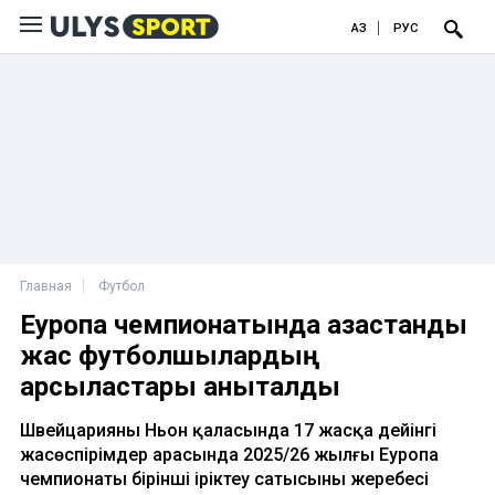
ҚАЗ
РУС
Главная
Футбол
Еуропа чемпионатында қазақстандық
жас футболшылардың
қарсыластары анықталды
Швейцарияның Ньон қаласында 17 жасқа дейінгі
жасөспірімдер арасында 2025/26 жылғы Еуропа
чемпионаты бірінші іріктеу сатысының жеребесі