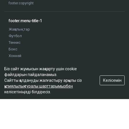
footer.copyright
footer.menu-title-1
Жаңалықтар
Футбол
Теннис
Бокс
Хоккей
Жекпе жек
Біз сайт жұмысын жақсарту үшін cookie
Оқиғалар
файлдарын пайдаланамыз.
Олимпиада
Келісемін
Сайтты қолдануды жалғастыру арқылы сіз
құпиялылық туралы шарттарымызбен
келісетініңізді білдіресіз.
footer.menu-title-2
О проекте
Правила сайта
Реклама на сайте
Контакты