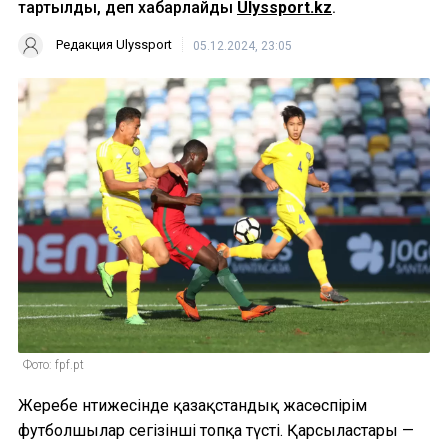
тартылды, деп хабарлайды
Ulyssport.kz
.
Редакция Ulyssport
05.12.2024, 23:05
Фото: fpf.pt
Жеребе нәтижесінде қазақстандық жасөспірім
футболшылар сегізінші топқа түсті. Қарсыластары —