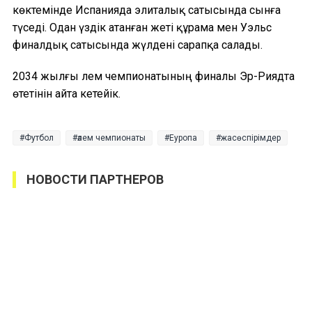
көктемінде Испанияда элиталық сатысында сынға
түседі. Одан үздік атанған жеті құрама мен Уэльс
финалдық сатысында жүлдені сарапқа салады.
2034 жылғы әлем чемпионатының финалы Эр-Риядта
өтетінін айта кетейік.
Футбол
әлем чемпионаты
Еуропа
жасөспірімдер
НОВОСТИ ПАРТНЕРОВ