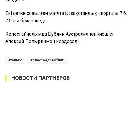
Екі сетке созылған матчта Қазақстандық спортшы 7:6,
7:6 есебімен жеңді.
Келесі айналымда Бублик Аустралия теннисшісі
Алексей Попыринмен кездеседі.
теннис
Александр Бублик
НОВОСТИ ПАРТНЕРОВ