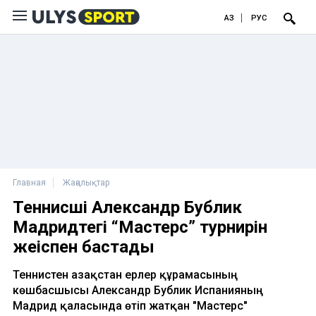
ҚАЗ
РУС
Главная
Жаңалықтар
Теннисші Александр Бублик
Мадридтегі “Мастерс” турнирін
жеңіспен бастады
Теннистен Қазақстан ерлер құрамасының
көшбасшысы Александр Бублик Испанияның
Мадрид қаласында өтіп жатқан "Мастерс"