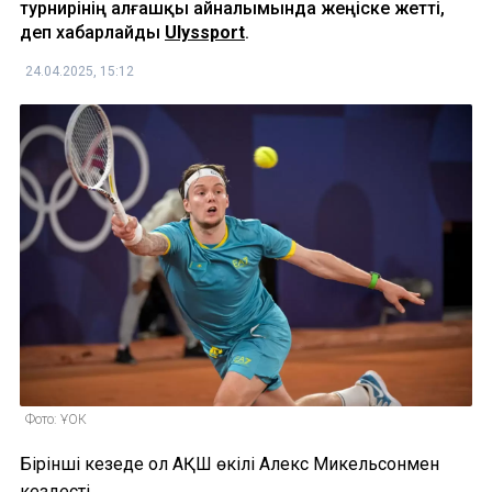
турнирінің алғашқы айналымында жеңіске жетті,
деп хабарлайды
Ulyssport
.
24.04.2025, 15:12
Фото: ҰОК
Бірінші кезеңде ол АҚШ өкілі Алекс Микельсонмен
кездесті.