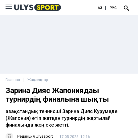
ҚАЗ
РУС
Главная
Жаңалықтар
Зарина Дияс Жапониядағы
турнирдің финалына шықты
Қазақстандық теннисші Зарина Дияс Курумеде
(Жапония) өтіп жатқан турнирдің жартылай
финалында жеңіске жетті.
Редакция Ulyssport
17.05.2025, 12:16