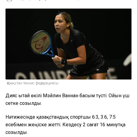
Қазақстан теннис федерациясы
Дияс Қытай өкілі Мэйлин Ваннан басым түсті. Ойын үш
сетке созылды.
Нәтижесінде қазақстандық спортшы 6:3, 3:6, 7:5
есебімен жеңіске жетті. Кездесу 2 сағат 16 минутқа
созылды.