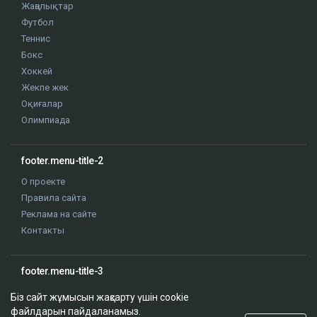
Жаңалықтар
Футбол
Теннис
Бокс
Хоккей
Жекпе жек
Оқиғалар
Олимпиада
footer.menu-title-2
О проекте
Правила сайта
Реклама на сайте
Контакты
footer.menu-title-3
Біз сайт жұмысын жақсарту үшін cookie
файлдарын пайдаланамыз.