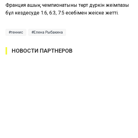
Франция ашық чемпионатының төрт дүркін жеңімпазы
бұл кездесуде 1:6, 6:3, 7:5 есебімен жеңіске жетті.
теннис
Елена Рыбакина
НОВОСТИ ПАРТНЕРОВ