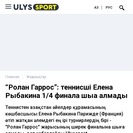
ҚАЗ
РУС
Главная
Жаңалықтар
“Ролан Гаррос”: теннисші Елена
Рыбакина 1/4 финалға шыға алмады
Теннистен Қазақстан әйелдер құрамасының
көшбасшысы Елена Рыбакина Парижде (Франция)
өтіп жатқан әлемдегі ең ірі турнирлердің бірі -
"Ролан Гаррос" жарысының ширек финалына шыға