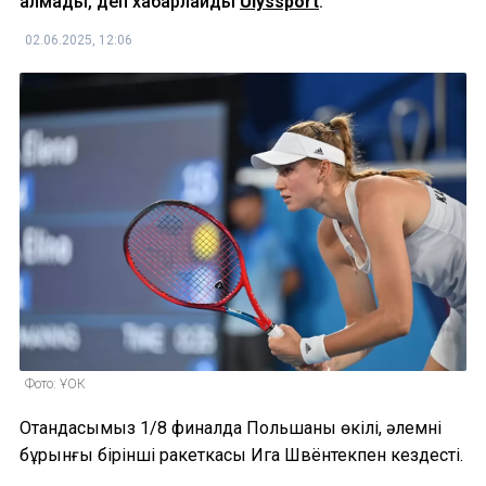
алмады, деп хабарлайды
Ulyssport
.
02.06.2025, 12:06
Фото: ҰОК
Отандасымыз 1/8 финалда Польшаның өкілі, әлемнің
бұрынғы бірінші ракеткасы Ига Швёнтекпен кездесті.