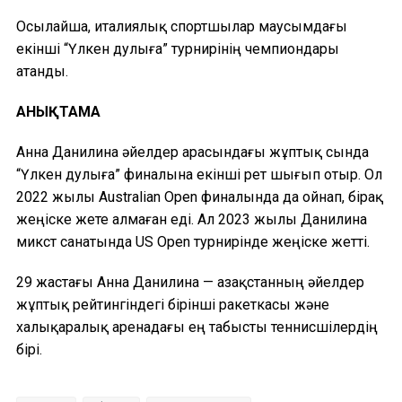
Осылайша, италиялық спортшылар маусымдағы
екінші “Үлкен дулыға” турнирінің чемпиондары
атанды.
АНЫҚТАМА
Анна Данилина әйелдер арасындағы жұптық сында
“Үлкен дулыға” финалына екінші рет шығып отыр. Ол
2022 жылы Australian Open финалында да ойнап, бірақ
жеңіске жете алмаған еді. Ал 2023 жылы Данилина
микст санатында US Open турнирінде жеңіске жетті.
29 жастағы Анна Данилина — Қазақстанның әйелдер
жұптық рейтингіндегі бірінші ракеткасы және
халықаралық аренадағы ең табысты теннисшілердің
бірі.