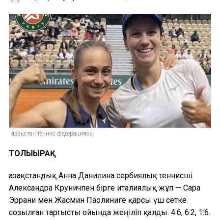
Қазақстан теннис федерациясы
ТОЛЫҒЫРАҚ
Қазақстандық Анна Данилина сербиялық теннисші
Александра Круничпен бірге италиялық жұп — Сара
Эррани мен Жасмин Паолиниге қарсы үш сетке
созылған тартысты ойында жеңіліп қалды: 4:6, 6:2, 1:6.