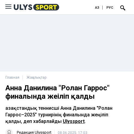
ҚАЗ
РУС
Главная
Жаңалықтар
Анна Данилина "Ролан Гаррос"
финалында жеңіліп қалды
Қазақстандық теннисші Анна Данилина "Ролан
Гаррос–2025” турнирінің финалында жеңіліп
қалды, деп хабарлайды
Ulyssport
.
Редакция Ulyssport
08.06.2025, 17:03