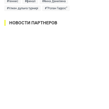
теннис
финал
Анна Данилина
Үлкен дұлыға турнирі
“Ролан Гаррос”
НОВОСТИ ПАРТНЕРОВ