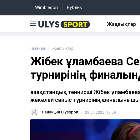
Wimbledon
Бублик
Жаңалықтар
Главная
Жаңалықтар
Жібек Құламбаева С
турнирінің финалын
Қазақстандық теннисші Жібек Құламбаев
жекелей сайыс турнирінің финалына ш
Редакция Ulyssport
29.06.2025, 13:59