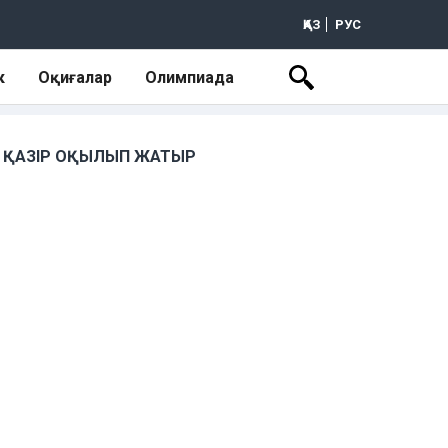
ҚАЗ
РУС
к
Оқиғалар
Олимпиада
ҚАЗІР ОҚЫЛЫП ЖАТЫР