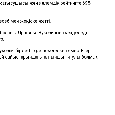
і қатысушысы және әлемдік рейтингте 695-
 есебімен жеңіске жетті.
ербиялық Драганья Вуковичпен кездеседі.
ұр.
Вукович бірде-бір рет кездескен емес. Егер
елей сайыстарындағы алтыншы титулы болмақ.