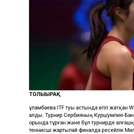
ТОЛЫҒЫРАҚ
Құламбаева ITF туы астында өтіп жатқан
алды. Турнир Сербияның Куршумлия-Баня
орында тұрған және бұл турнирде алғашқ
теннисші жартылай финалда ресейлік Мил