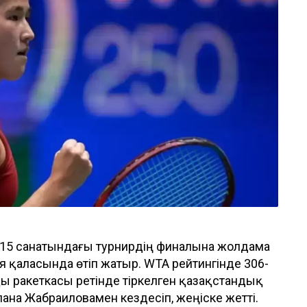
 W15 санатындағы турнирдің финалына жолдама
 қаласында өтіп жатыр. WTA рейтингінде 306-
ы ракеткасы ретінде тіркелген қазақстандық
ана Жабраиловамен кездесіп, жеңіске жетті.