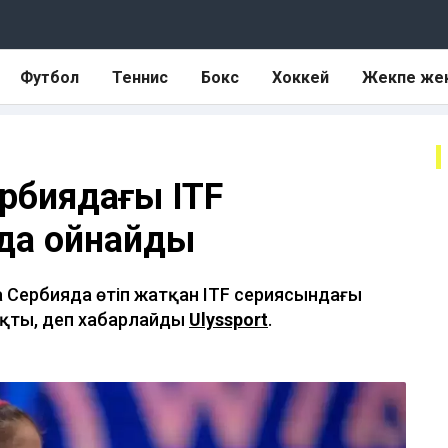
Футбол
Теннис
Бокс
Хоккей
Жекпе же
ербиядағы ITF
да ойнайды
а Сербияда өтіп жатқан ITF сериясындағы
ықты, деп хабарлайды
Ulyssport
.