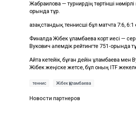
Жабраилова — турнирдің төртінші нөмірл
орында тұр.
Қазақстандық теннисші бұл матчта 7:6, 6:1
Финалда Жібек Құламбаева корт иесі — с
Вукович әлемдік рейтингте 751-орында т
Айта кетейік, бұған дейін Құламбаева мен 
Жібек жеңіске жетсе, бұл оның ITF жек
теннис
Жібек Құламбаева
Новости партнеров