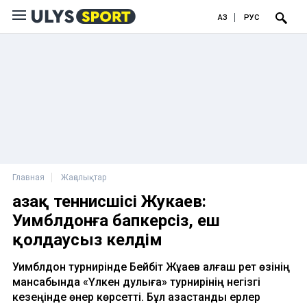
ҚАЗ
РУС
Главная
Жаңалықтар
Қазақ теннисшісі Жукаев:
Уимблдонға бапкерсіз, еш
қолдаусыз келдім
Уимблдон турнирінде Бейбіт Жұқаев алғаш рет өзінің
мансабында «Үлкен дулыға» турнирінің негізгі
кезеңінде өнер көрсетті. Бұл қазақстандық ерлер