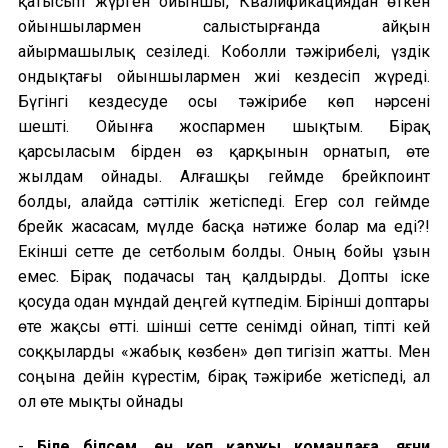
қатысып жүрген ойыншы, Квалификациядан өткен
ойыншылармен салыстырғанда айқын
айырмашылық сезіледі. Коболли тәжірибелі, үздік
ондықтағы ойыншылармен жиі кездесіп жүреді.
Бүгінгі кездесуде осы тәжірибе көп нәрсені
шешті.
Ойынға жоспармен шықтым. Бірақ
қарсыласым бірден өз қарқынын орнатып, өте
жылдам ойнады. Алғашқы геймде брейкпоинт
болды, алайда сәттілік жетіспеді. Егер сол геймде
брейк жасасам, мүлде басқа нәтиже болар ма еді?!
Екінші сетте де сетболым болды. Оның бойы ұзын
емес. Бірақ подачасы таң қалдырды. Допты іске
қосуда одан мұндай деңгей күтпедім. Бірінші доптары
өте жақсы өтті. Үшінші сетте сенімді ойнап, тіпті кей
соққыларды «жабық көзбен» дөп тигізіп жатты. Мен
соңына дейін күрестім, бірақ тәжірибе жетіспеді, ал
ол өте мықты ойнады
-
Біле білсем, ең көп қаржы командаға, яғни