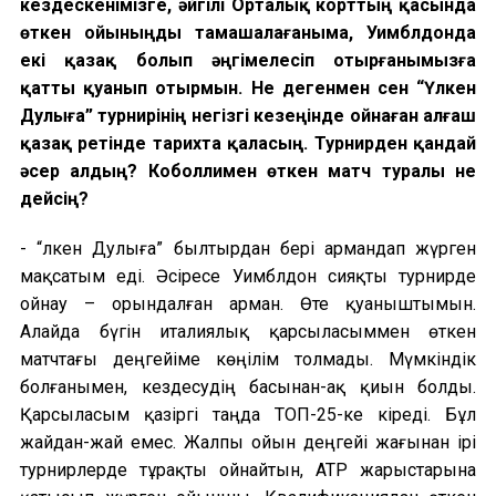
кездескенімізге, әйгілі Орталық корттың қасында
өткен ойыныңды тамашалағаныма, Уимблдонда
екі қазақ болып әңгімелесіп отырғанымызға
қатты қуанып отырмын. Не дегенмен сен
“
Үлкен
Дулыға
” турнирінің негізгі кезеңінде ойнаған алғаш
қазақ ретінде тарихта қаласың. Турнирден қандай
әсер алдың? Коболлимен өткен матч туралы не
дейсің?
- “
Үлкен Дулыға
”
былтырдан бері армандап жүрген
мақсатым еді. Әсіресе Уимблдон сияқты турнирде
ойнау
–
орындалған арман
. Өте қуаныштымын.
Алайда бүгін италиялық қарсыласыммен өткен
матчтағы деңгейіме көңілім толмады. Мүмкіндік
болғанымен, кездесудің басынан-ақ қиын болды.
Қарсыласым қазіргі таңда ТОП-25-ке кіреді. Бұл
жайдан-жай емес. Жалпы ойын деңгейі жағынан ірі
турнирлерде тұрақты ойнайтын, ATP жарыстарына