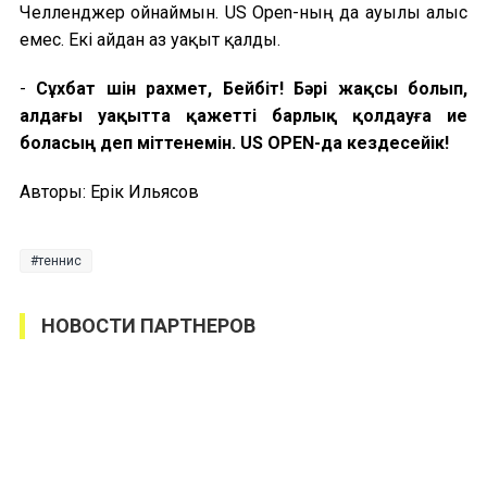
Челленджер ойнаймын. US Open
-
ның да ауылы алыс
емес. Екі айдан аз уақыт қалды.
-
Сұхбат үшін рахмет, Бейбіт! Бәрі жақсы болып,
алдағы уақытта қажетті барлық қолдауға ие
боласың деп үміттенемін.
US OPEN-
да кездесейік!
Авторы: Ерік Ильясов
теннис
НОВОСТИ ПАРТНЕРОВ