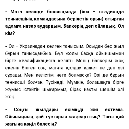
-
Матч кезінде боксыңызда
(box –
стадионда
теннисшінің командасына берілетін орын
)
отырған
адамға назар аудардым. Бапкерің деп ойладық. Ол
кім?
-
Ол -
Украинадан келген танысым. Осыдан бес жыл
бұрын танысқанбыз. Бұл жолы басқа ойыншымен
бірге квалификацияға кел
іпті
. Менің бапкерім жоқ
екенін білген соң, матчта қолдау қажет пе деп өзі
сұрады. Мен келістім, неге болмасқа? Өзі де бұрын
теннисші болған. Түсінеді. Мүмкін, болашақта бірге
жұмыс істейтін шығармыз, бірақ нақты шешім әлі
жоқ.
-
Соңғы жылдары есіміңді жиі естиміз.
Ойыныңның қай тұстарын жақсарттың? Тағы қай
жағына көңіл бөлесің?