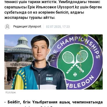
теннисі үшін тарихи жетістік. Уимблдондағы теннис
сарапшысы Ерік Ильясовке Ulyssport.kz үшін берген
сұхбатында ол өз әсерімен бөлісіп, алдағы
жоспарлары туралы айтты.
Редакция Ulyssport
02.07.2025, 17:23
Коллаж
- Бейбіт, бүгін Ұлыбритания ашық чемпионатында