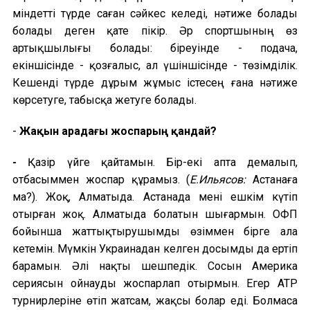
міндетті түрде саған сәйкес келеді, нәтиже болады
болады деген қате пікір. Әр спортшының өз
артықшылығы болады: біреуінде
-
подача,
екіншісінде
-
қозғалыс, ал үшіншісінде
-
төзімділік.
Кешенді түрде дұрым жұмыс істесең ғана нәтиже
көрсетуге, табысқа жетуге болады.
-
Жақын арадағы жоспарың қандай?
-
Қазір үйге қайтамын. Бір-екі апта демалып,
отбасыммен жоспар құрамыз. (
Е.Ильясов:
Астанаға
ма?
).
Жоқ, Алматыда. Астанада мені ешкім күтіп
отырған жоқ. Алматыда болатын шығармын.
ОФП
бойынша жаттықтырушымды өзіммен бірге ала
кетемін. Мүмкін Украинадан келген досымды да ертіп
барамын. Әлі нақты шешпедік. Сосын Америка
сериясын ойнауды жоспарлап отырмын. Егер ATP
турнирлеріне өтіп жатсам, жақсы болар еді. Болмаса