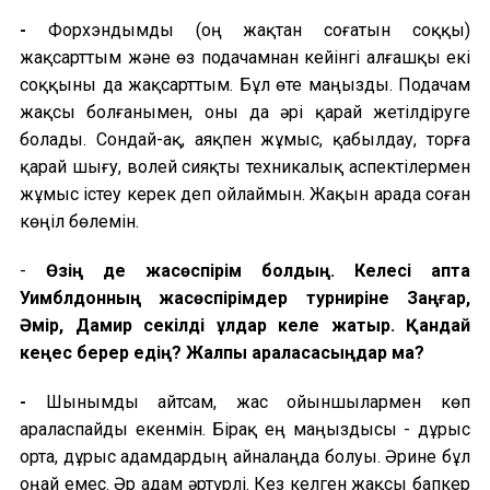
-
Форхэндымды (оң жақтан соғатын соққы)
жақсарттым және өз подачамнан кейінгі алғашқы екі
соққыны да жақсарттым. Бұл өте маңызды. Подачам
жақсы болғанымен, оны да әрі қарай жетілдіруге
болады. Сондай-
ақ,
аяқпен жұмыс, қабылдау, торға
қарай шығу, волей сияқты техникалық аспектілермен
жұмыс істеу керек деп ойлаймын. Жақын арада соған
көңіл бөлемін.
-
Өзің де жасөспірім болдың. Келесі апта
Уимблдонның жасөспірімдер турниріне Заңғар,
Әмір, Дамир секілді ұлдар келе жатыр. Қандай
кеңес берер едің? Жалпы араласасыңдар ма?
-
Шынымды айтсам, жас ойыншылармен көп
араласпайды екенмін. Бірақ ең маңыздысы -
дұрыс
орта, дұрыс адамдардың айналаңда болуы.
Әрине б
ұл
оңай емес. Әр адам әртүрлі. Кез келген жақсы бапкер