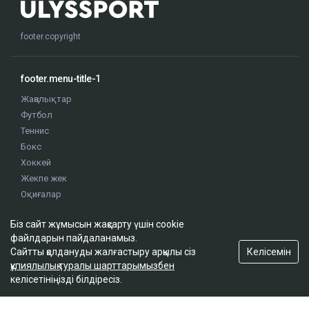
footer.copyright
footer.menu-title-1
Жаңалықтар
Футбол
Теннис
Бокс
Хоккей
Жекпе жек
Оқиғалар
Олимпиада
Біз сайт жұмысын жақсарту үшін cookie
файлдарын пайдаланамыз.
footer.menu-title-2
Келісемін
Сайтты қолдануды жалғастыру арқылы сіз
құпиялылық туралы шарттарымызбен
О проекте
келісетініңізді білдіресіз.
Правила сайта
Реклама на сайте