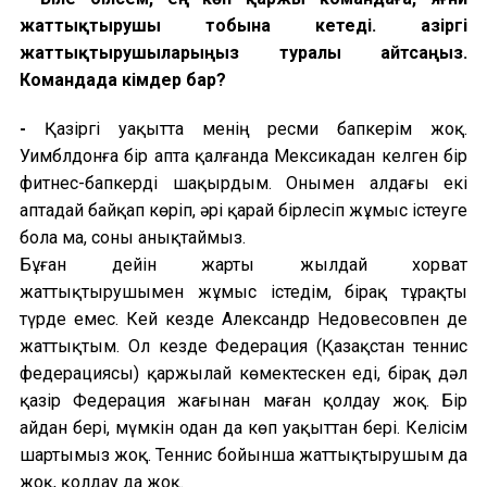
жаттықтырушы тобына кетеді.
Қазіргі
жаттықтырушыларыңыз туралы айтсаңыз.
Командада кімдер бар?
-
Қазіргі уақытта менің ресми бапкерім жоқ.
Уимблдонға бір апта қалғанда Мексикадан келген бір
фитнес-бапкерді шақырдым. Онымен алдағы екі
аптадай байқап көріп, әрі қарай бірлесіп жұмыс істеуге
бола ма, соны анықтаймыз.
Бұған дейін жарты жылдай хорват
жаттықтырушымен жұмыс істедім, бірақ тұрақты
түрде емес. Кей кезде Александр Недовесовпен де
жаттықтым. Ол кезде Федерация (Қазақстан теннис
федерациясы
)
қаржылай көмектескен еді, бірақ дәл
қазір Федерация жағынан маған қолдау жоқ. Бір
айдан бері, мүмкін одан да көп уақыттан бері.
Келісім
шартымыз жоқ.
Теннис бойынша жаттықтырушым да
жоқ, қолдау да жоқ.