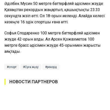
Әділбек Мусин 50 метрге баттерфляй әдісімен жүзуде
Қазақстан рекордын жаңартып, қашықтықты 23.33
секундта жүзіп өтті. Ол 18-орын иеленді. Алайда келесі
кезеңге 16 үздік спортшы ғана өтті.
Софья Сподаренко 100 метрге баттерфляй әдісімен
жүзуде 42-орын алды. Ал Арсен Қожахметов 100
метрге брасс әдісімен жүзуде 45-орынмен жарысты
аяқтады.
спорт
Суға жүзу
рекорд
НОВОСТИ ПАРТНЕРОВ