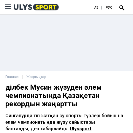
ҚАЗ
РУС
Главная
Жаңалықтар
Әділбек Мусин жүзуден әлем
чемпионатында Қазақстан
рекордын жаңартты
Сингапурда өтіп жатқан су спорты түрлері бойынша
әлем чемпионатында жүзу сайыстары
басталды, деп хабарлайды
Ulyssport
.