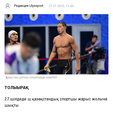
Редакция Ulyssport
27.07.2025, 13:49
Қазақстан ұлттық олимпиада комитеті
ТОЛЫҒЫРАҚ
27 шілдеде үш қазақстандық спортшы жарыс жолына
шықты.