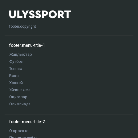
footer.copyright
footer.menu-title-1
Жаңалықтар
Футбол
Теннис
Бокс
Хоккей
Жекпе жек
Оқиғалар
Олимпиада
footer.menu-title-2
О проекте
Правила сайта