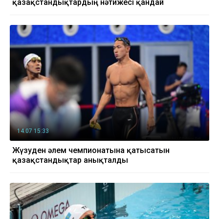
қазақстандықтардың нәтижесі қандай
14.07 15:33
Жүзуден әлем чемпионатына қатысатын
қазақстандықтар анықталды