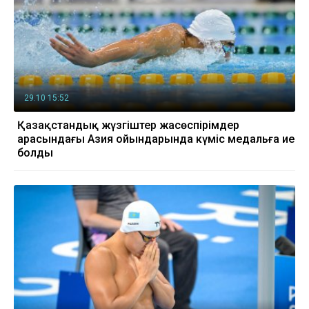
29.10 15:52
Қазақстандық жүзгіштер жасөспірімдер
арасындағы Азия ойындарында күміс медальға ие
болды