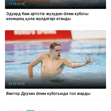
17.04 09:40
Эдуард Ким әртістік жүзуден Әлем кубогы
кезеңінің қола жүлдегері атанды
02.03 18:30
Виктор Друзин Әлем кубогында топ жарды