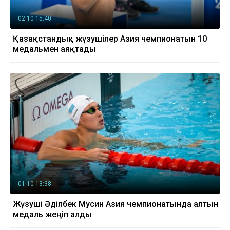
02.10 15:40
Қазақстандық жүзушілер Азия чемпионатын 10
медальмен аяқтады
01.10 13:38
Жүзуші Әділбек Мусин Азия чемпионатында алтын
медаль жеңіп алды