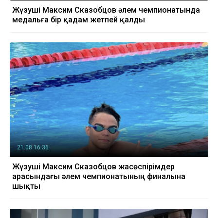
Жүзуші Максим Сказобцов әлем чемпионатында
медальға бір қадам жетпей қалды
21.08 16:36
Жүзуші Максим Сказобцов жасөспірімдер
арасындағы әлем чемпионатының финалына
шықты