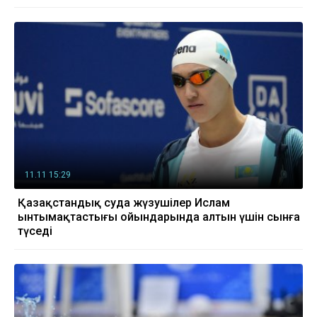
11.11 15:29
Қазақстандық суда жүзушілер Ислам
ынтымақтастығы ойындарында алтын үшін сынға
түседі