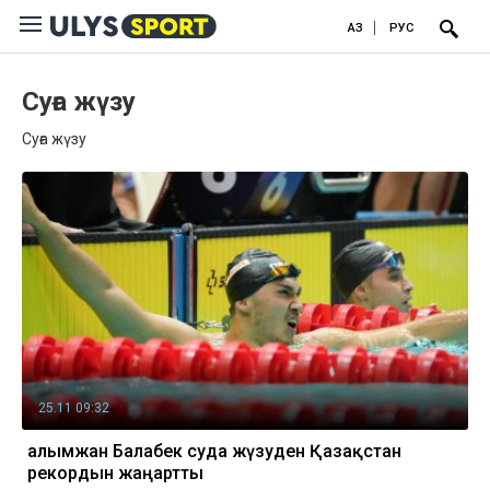
ҚАЗ
РУС
Суға жүзу
Суға жүзу
25.11 09:32
Ғалымжан Балабек суда жүзуден Қазақстан
рекордын жаңартты