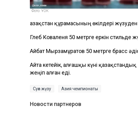
Фото: ҰОК
Қазақстан құрамасының өкілдері жүзуден 
Глеб Коваленя 50 метрге еркін стильде ж
Айбат Мырзамұратов 50 метрге брасс әді
Айта кетейік, алғашқы күні қазақстандық
жеңіп алған еді.
Суға жүзу
Азия чемпионаты
Новости партнеров