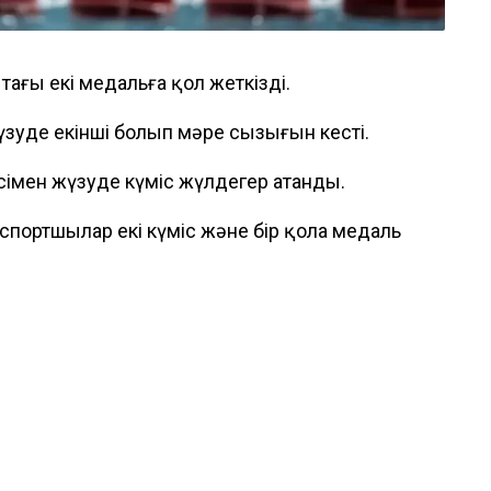
тағы екі медальға қол жеткізді.
үзуде екінші болып мәре сызығын кесті.
сімен жүзуде күміс жүлдегер атанды.
 спортшылар екі күміс және бір қола медаль