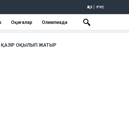
ҚАЗ
РУС
к
Оқиғалар
Олимпиада
ҚАЗІР ОҚЫЛЫП ЖАТЫР