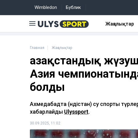
Wimbledon
Бублик
Жаңалықтар
Главная
Жаңалықтар
Қазақстандық жүзуш
Азия чемпионатында
болды
Ахмедабадта (Үндістан) су спорты түрл
хабарлайды
Ulyssport
.
30.09.2025, 11:02