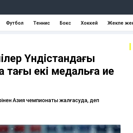
Футбол
Теннис
Бокс
Хоккей
Жекпе же
ілер Үндістандағы
 тағы екі медальға ие
ерінен Азия чемпионаты жалғасуда, деп