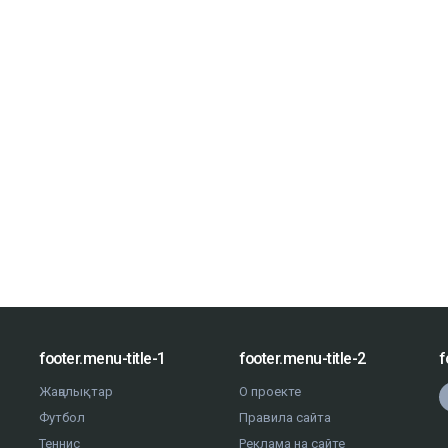
footer.menu-title-1
footer.menu-title-2
f
Жаңалықтар
О проекте
Футбол
Правила сайта
Теннис
Реклама на сайте