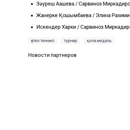
Зәуреш Ақашева / Сарвиноз Миркадиров
Жанерке Қошқымбаева / Элина Рахими (
Искендер Харки / Сарвиноз Миркадиро
үстел теннисі
турнир
қола медаль
Новости партнеров