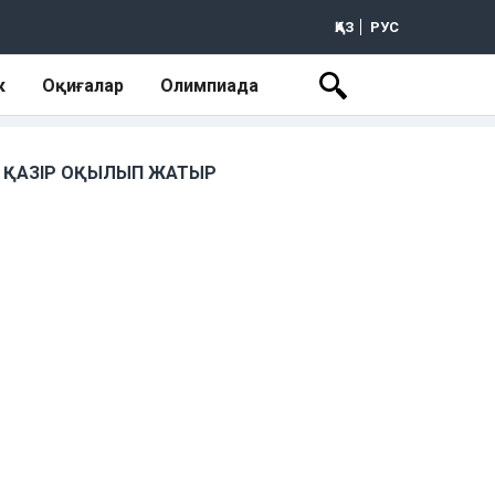
ҚАЗ
РУС
к
Оқиғалар
Олимпиада
ҚАЗІР ОҚЫЛЫП ЖАТЫР