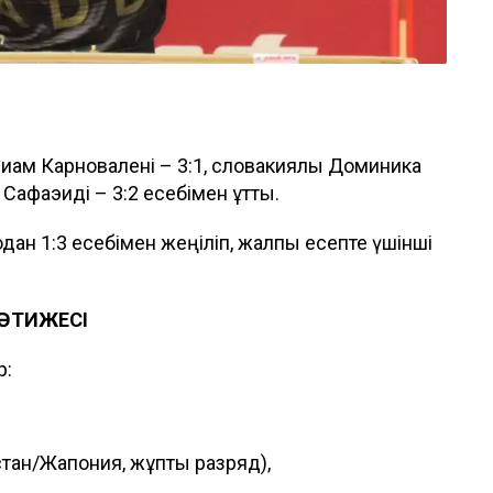
ам Карновалені – 3:1, словакиялық Доминика
Сафаэиді – 3:2 есебімен ұтты.
ан 1:3 есебімен жеңіліп, жалпы есепте үшінші
ӘТИЖЕСІ
р:
стан/Жапония, жұптық разряд),