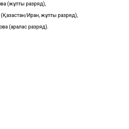
а (жұптық разряд),
Қазақстан/Иран, жұптық разряд),
ва (аралас разряд).