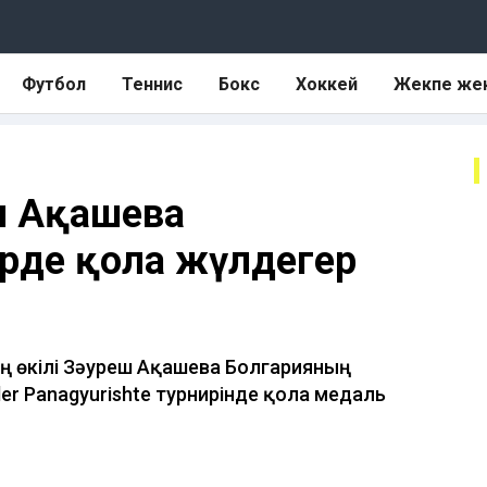
Футбол
Теннис
Бокс
Хоккей
Жекпе же
еш Ақашева
рде қола жүлдегер
ың өкілі Зәуреш Ақашева Болгарияның
r Panagyurishte турнирінде қола медаль