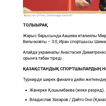
Қазақстан ұлттық олимпиада комитеті
ТОЛЫҒЫРАҚ
Жарыс барысында Ақашева италиялық Мири
Вильчковты – 3:0, Иран спортшысы Шима 
Алайда украиналық Анастасия Димитренкод
орынға табан тіреді.
ҚАЗАҚСТАНДЫҚ СПОРТШЫЛАРДЫҢ Н
Турнирде ширек финалға дейін жеткенде
Жанерке Қошқымбаева (жеке разряд),
Владислав Захаров / Дайто Оно (Қазақ