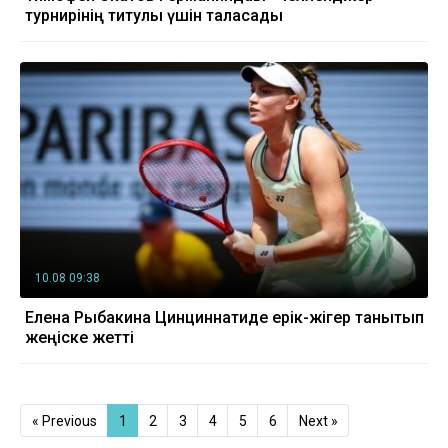
турнирінің титулы үшін таласады
10.08 09:38
Елена Рыбакина Цинциннатиде ерік-жігер танытып
жеңіске жетті
« Previous
1
2
3
4
5
6
Next »