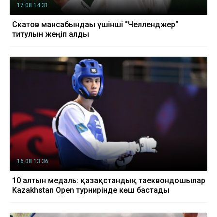
17.08 14:31
Скатов мансабындағы үшінші "Челленджер"
титулын жеңіп алды
16.08 13:36
10 алтын медаль: қазақстандық таеквондошылар
Kazakhstan Open турнирінде көш бастады