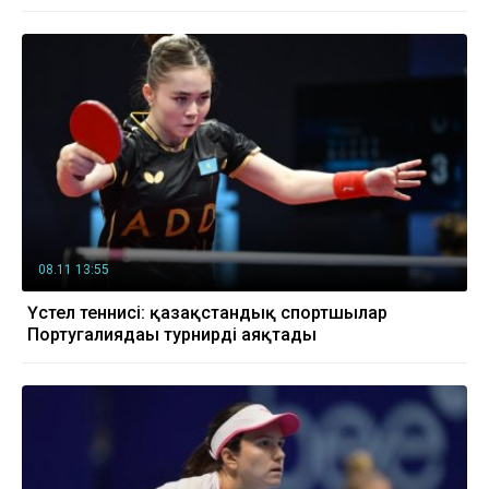
08.11 13:55
Үстел теннисі: қазақстандық спортшылар
Португалиядағы турнирді аяқтады