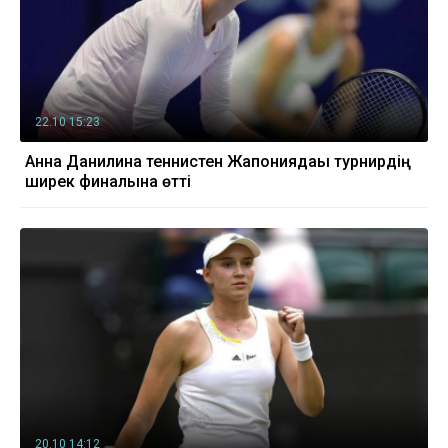
22.10 15:23
Анна Данилина теннистен Жапониядағы турнирдің
ширек финалына өтті
20.10 14:12