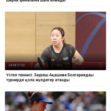
ширек финалына шыға алмады
24.08 17:52
Үстел теннисі: Зәуреш Ақашева Болгариядағы
турнирде қола жүлдегер атанды