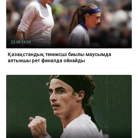
23.08 14:09
Қазақстандық теннисші биылғы маусымда
алтыншы рет финалда ойнайды