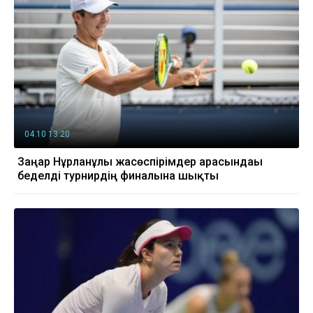
04.10 13:20
Заңғар Нұрланұлы жасөспірімдер арасындағы
беделді турнирдің финалына шықты