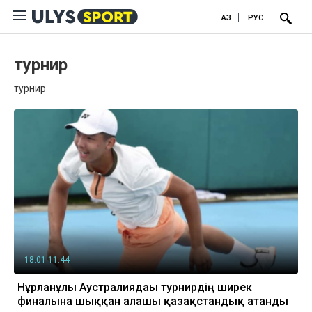
ҚАЗ
РУС
турнир
турнир
18.01 11:44
Нұрланұлы Аустралиядағы турнирдің ширек
финалына шыққан алғашы қазақстандық атанды