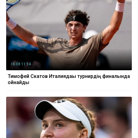
16.08 11:14
Тимофей Скатов Италиядағы турнирдің финалында
ойнайды