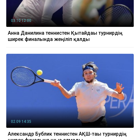
03.10 12:00
Анна Данилина теннистен Қытайдағы турнирдің
ширек финалында жеңіліп қалды
02.09 14:35
Александр Бублик теннистен АҚШ-тағы турнирдің