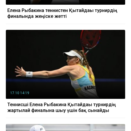
Елена Рыбакина теннистен Қытайдағы турнирдің
финалында жеңіске жетті
17.10 14:19
Теннисші Елена Рыбакина Қытайдағы турнирдің
жартылай финалына шығу үшін бақ сынайды