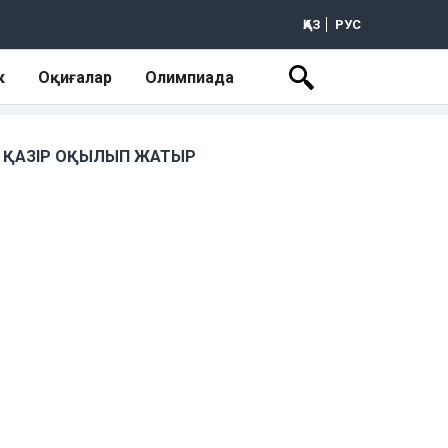
ҚАЗ
РУС
к
Оқиғалар
Олимпиада
ҚАЗІР ОҚЫЛЫП ЖАТЫР