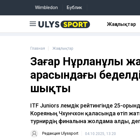
Wimbledon
Бублик
Жаңалықтар
Главная
Жаңалықтар
Заңғар Нұрланұлы ж
арасындағы беделді
шықты
ITF Juniors әлемдік рейтингінде 25-оры
Кореяның Чхунчхон қаласында өтіп жа
турнирдің финалына жолдама алды, де
Редакция Ulyssport
04.10.2025, 13:20