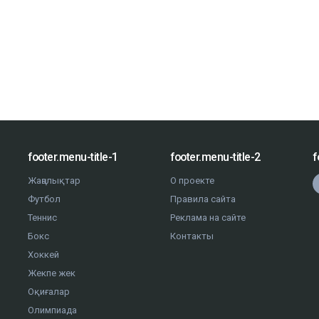
footer.menu-title-1
footer.menu-title-2
f
Жаңалықтар
О проекте
Футбол
Правила сайта
Теннис
Реклама на сайте
Бокс
Контакты
Хоккей
Жекпе жек
Оқиғалар
Олимпиада