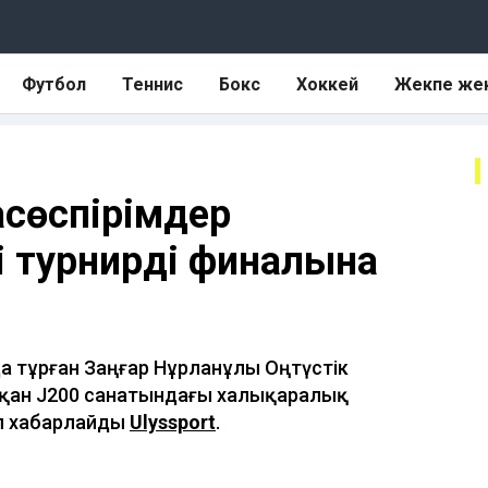
Футбол
Теннис
Бокс
Хоккей
Жекпе же
асөспірімдер
 турнирдің финалына
нда тұрған Заңғар Нұрланұлы Оңтүстік
тқан J200 санатындағы халықаралық
п хабарлайды
Ulyssport
.