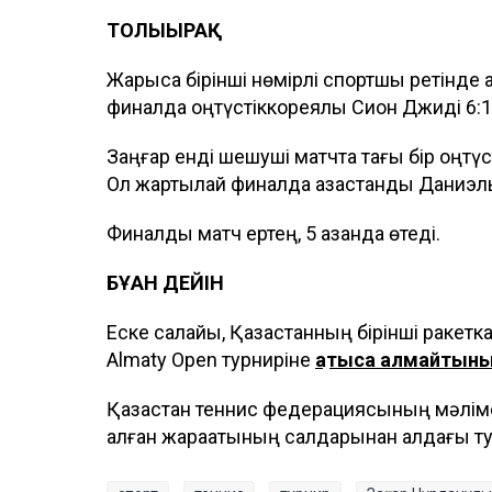
ТОЛЫҒЫРАҚ
Жарысқа бірінші нөмірлі спортшы ретінде қ
финалда оңтүстіккореялық Сион Джиді 6:1,
Заңғар енді шешуші матчта тағы бір оңтү
Ол жартылай финалда қазақстандық Даниэль
Финалдық матч ертең, 5 қазанда өтеді.
БҰҒАН ДЕЙІН
Еске салайық, Қазақстанның бірінші раке
Almaty Open турниріне
қатыса алмайтын
Қазақстан теннис федерациясының мәлім
алған жарақатының салдарынан алдағы т