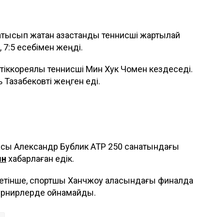
атысып жатқан қазақстандық теннисші жартылай
 7:5 есебімен жеңді.
стіккореялық теннисші Мин Хук Чомен кездеседі.
 Тазабековті жеңген еді.
ткасы Александр Бублик ATP 250 санатындағы
ын
хабарлаған едік.
етінше, спортшы Ханчжоу қаласындағы финалда
урнирлерде ойнамайды.