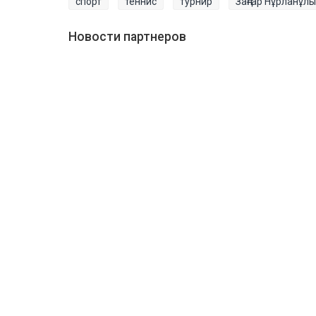
спорт
теннис
турнир
Заңғар Нұрланұлы
Новости партнеров