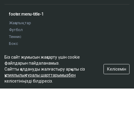
footer.menu-title-1
Жаңалықтар
Футбол
Теннис
Бокс
Хоккей
Біз сайт жұмысын жақсарту үшін cookie
Жекпе жек
файлдарын пайдаланамыз.
Оқиғалар
Келісемін
Сайтты қолдануды жалғастыру арқылы сіз
Олимпиада
құпиялылық туралы шарттарымызбен
келісетініңізді білдіресіз.
footer.menu-title-2
О проекте
Правила сайта
Реклама на сайте
Контакты