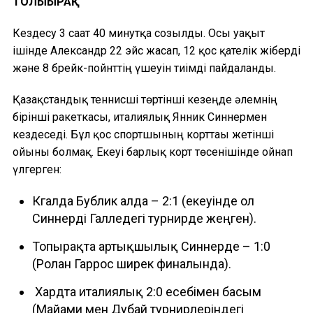
ТОЛЫҒЫРАҚ
Кездесу 3 сағат 40 минутқа созылды. Осы уақыт
ішінде Александр 22 эйс жасап, 12 қос қателік жіберді
және 8 брейк-пойнттің үшеуін тиімді пайдаланды.
Қазақстандық теннисші төртінші кезеңде әлемнің
бірінші ракеткасы, италиялық Янник Синнермен
кездеседі. Бұл қос спортшының корттағы жетінші
ойыны болмақ. Екеуі барлық корт төсенішінде ойнап
үлгерген:
Көгалда Бублик алда – 2:1 (екеуінде ол
Синнерді Галледегі турнирде жеңген).
Топырақта артықшылық Синнерде – 1:0
(Ролан Гаррос ширек финалында).
Хардта италиялық 2:0 есебімен басым
(Майами мен Дубай турнирлеріндегі