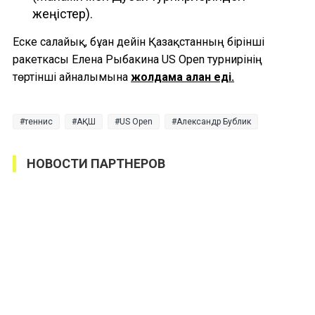
жеңістер).
Еске салайық, бұған дейін Қазақстанның бірінші
ракеткасы Елена Рыбакина US Open турнирінің
төртінші айналымына
жолдама алған еді.
теннис
АҚШ
US Open
Александр Бублик
НОВОСТИ ПАРТНЕРОВ