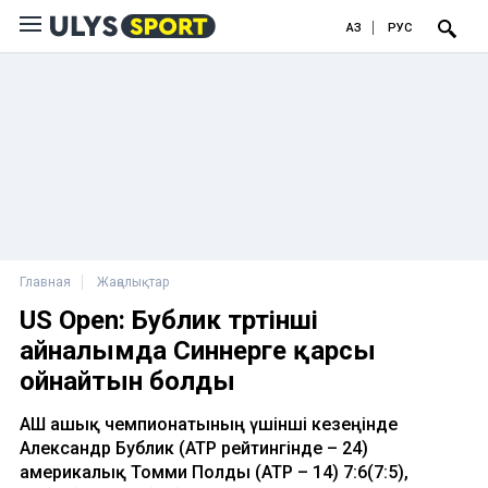
ҚАЗ
РУС
Главная
Жаңалықтар
US Open: Бублик төртінші
айналымда Синнерге қарсы
ойнайтын болды
АҚШ ашық чемпионатының үшінші кезеңінде
Александр Бублик (АТР рейтингінде – 24)
америкалық Томми Полды (АТР – 14) 7:6(7:5),