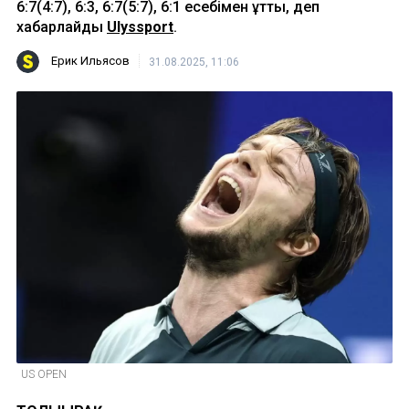
6:7(4:7), 6:3, 6:7(5:7), 6:1 есебімен ұтты, деп
хабарлайды
Ulyssport
.
Ерик Ильясов
31.08.2025, 11:06
US OPEN