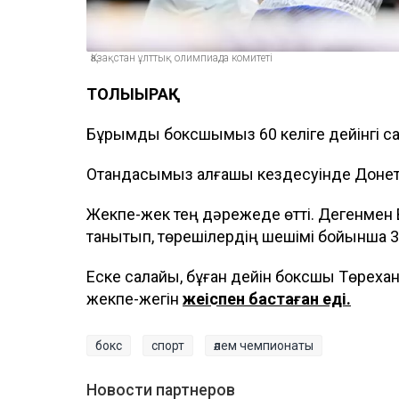
Қазақстан ұлттық олимпиада комитеті
ТОЛЫҒЫРАҚ
Бұрымды боксшымыз 60 келіге дейінгі сал
Отандасымыз алғашқы кездесуінде Донет
Жекпе-жек тең дәрежеде өтті. Дегенмен 
танытып, төрешілердің шешімі бойынша 3:
Еске салайық, бұған дейін боксшы Төрех
жекпе-жегін
жеңіспен бастаған еді.
бокс
спорт
әлем чемпионаты
Новости партнеров