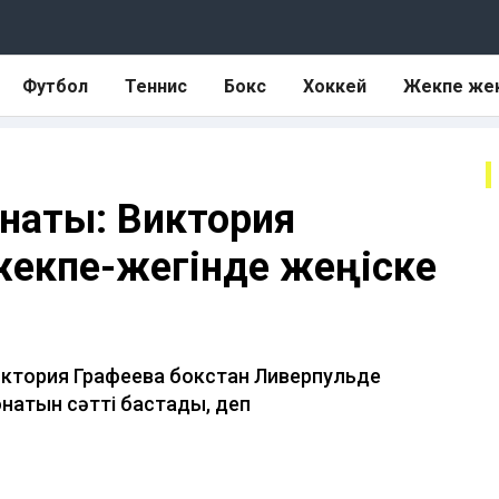
Футбол
Теннис
Бокс
Хоккей
Жекпе же
онаты: Виктория
жекпе-жегінде жеңіске
Виктория Графеева бокстан Ливерпульде
натын сәтті бастады, деп