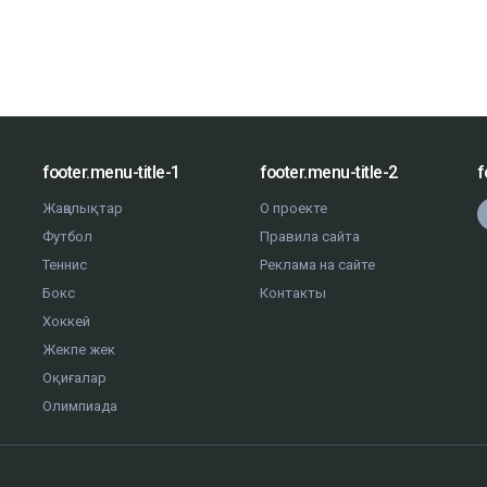
footer.menu-title-1
footer.menu-title-2
f
Жаңалықтар
О проекте
Футбол
Правила сайта
Теннис
Реклама на сайте
Бокс
Контакты
Хоккей
Жекпе жек
Оқиғалар
Олимпиада