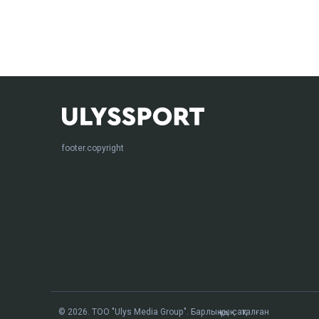
footer.copyright
© 2026. ТОО "Ulys Media Group". Барлық құқық сақталған