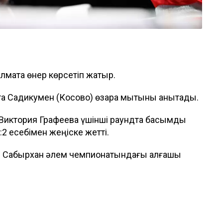
мақта өнер көрсетіп жатыр.
а Садикумен (Косово) өзара мықтыны анықтады.
Виктория Графеева үшінші раундта басымдық
2 есебімен жеңіске жетті.
ан Сабырхан әлем чемпионатындағы алғашқы