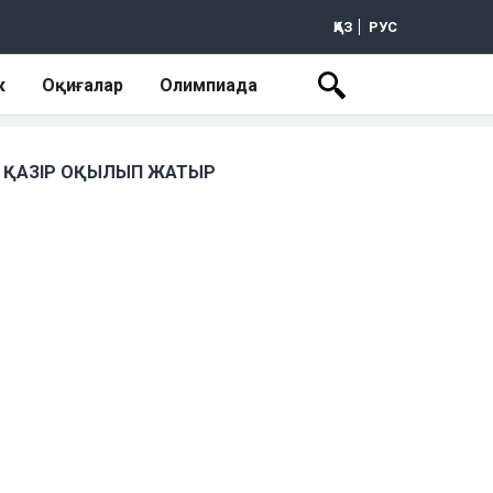
ҚАЗ
РУС
к
Оқиғалар
Олимпиада
ҚАЗІР ОҚЫЛЫП ЖАТЫР