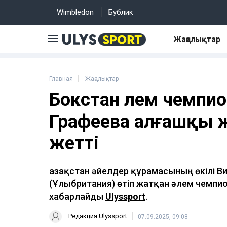
Wimbledon
Бублик
Жаңалықтар
Главная
Жаңалықтар
Бокстан әлем чемпи
Графеева алғашқы 
жетті
Қазақстан әйелдер құрамасының өкілі 
(Ұлыбритания) өтіп жатқан әлем чемпио
хабарлайды
Ulyssport
.
Редакция Ulyssport
07.09.2025, 09:08