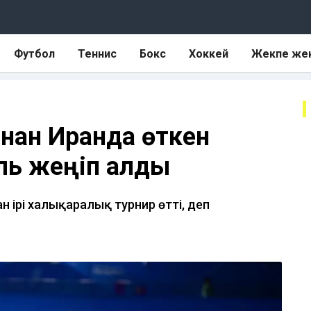
Футбол
Теннис
Бокс
Хоккей
Жекпе же
ннан Иранда өткен
ль жеңіп алды
 ірі халықаралық турнир өтті, деп