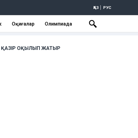
ҚАЗ
РУС
к
Оқиғалар
Олимпиада
ҚАЗІР ОҚЫЛЫП ЖАТЫР