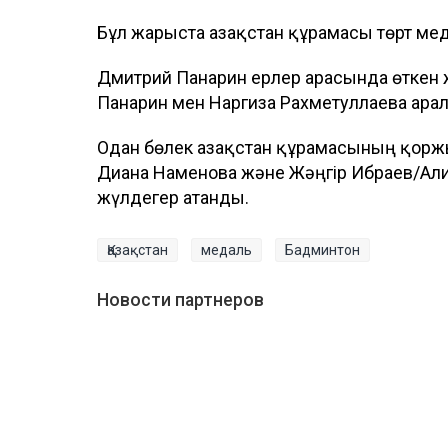
Бұл жарыста Қазақстан құрамасы төрт мед
Дмитрий Панарин ерлер арасында өткен 
Панарин мен Наргиза Рахметуллаева арал
Одан бөлек Қазақстан құрамасының қоржы
Диана Наменова және Жәңгір Ибраев/Али
жүлдегер атанды.
Қазақстан
медаль
Бадминтон
Новости партнеров