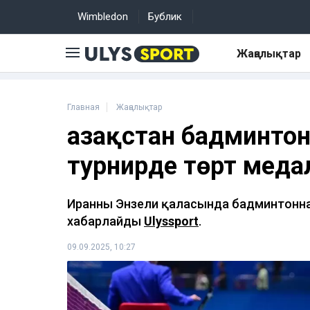
Wimbledon
Бублик
Жаңалықтар
Главная
Жаңалықтар
Қазақстан бадминто
турнирде төрт меда
Иранның Энзели қаласында бадминтоннан
хабарлайды
Ulyssport
.
09.09.2025, 10:27