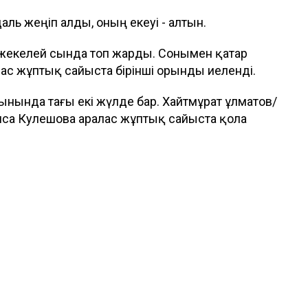
аль жеңіп алды, оның екеуі - алтын.
жекелей сында топ жарды. Сонымен қатар
ас жұптық сайыста бірінші орынды иеленді.
нында тағы екі жүлде бар. Хайтмұрат Құлматов/
са Кулешова аралас жұптық сайыста қола