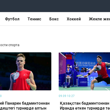
Футбол
Теннис
Бокс
Хоккей
Жекпе же
вости спорта
10
09.09 10:27
ий Панарин бадминтоннан
Қазақстан бадминтоннан
дештегі турнирде алтын
Иранда өткен турнирде тө