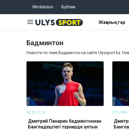
Wimbledon
Бублик
Жаңалықтар
Бадминтон
Новости по теме Бадминтон на сайте Ulyssport.kz: Но
30.12 11:13
27.12 09:
Дмитрий Панарин бадминтоннан
Дмитр
Бангладештегі турнирде алтын
Бангла