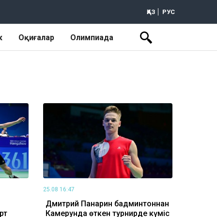
ҚАЗ
РУС
к
Оқиғалар
Олимпиада
25.08 16:47
Дмитрий Панарин бадминтоннан
рт
Камерунда өткен турнирде күміс