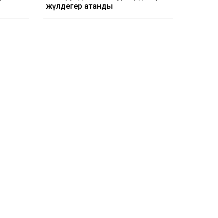
жүлдегер атанды