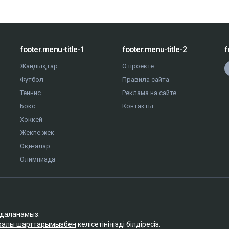
footer.menu-title-1
footer.menu-title-2
f
Жаңалықтар
О проекте
Футбол
Правила сайта
Теннис
Реклама на сайте
Бокс
Контакты
Хоккей
Жекпе жек
Оқиғалар
Олимпиада
йдаланамыз.
туралы шарттарымызбен
келісетініңізді білдіресіз.