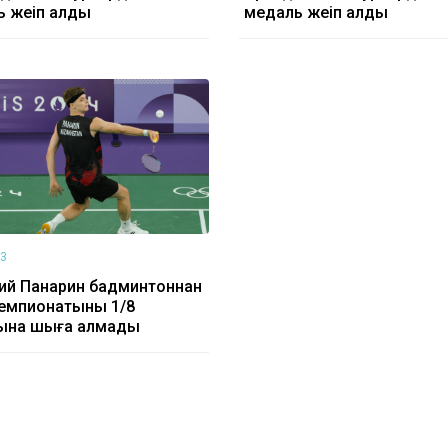
 жеңіп алды
медаль жеңіп алды
43
ий Панарин бадминтоннан
емпионатының 1/8
ына шыға алмады