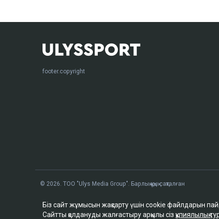
footer.copyright
© 2026. ТОО "Ulys Media Group". Барлық құқық сақталған
Біз сайт жұмысын жақсарту үшін cookie файлдарын па
Сайтты қолдануды жалғастыру арқылы сіз
құпиялылық 