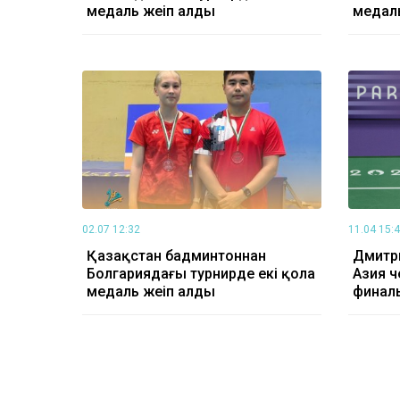
медаль жеңіп алды
медаль
02.07 12:32
11.04 15:
Қазақстан бадминтоннан
Дмитр
Болгариядағы турнирде екі қола
Азия ч
медаль жеңіп алды
финал