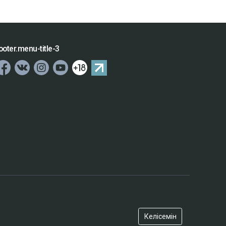
ooter.menu-title-3
Келісемін