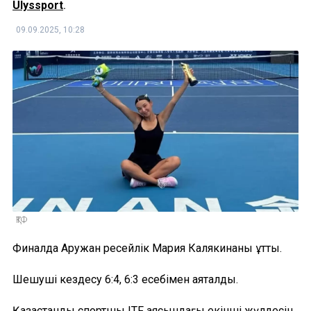
Ulyssport
.
09.09.2025, 10:28
ҚТФ
Финалда Аружан ресейлік Мария Калякинаны ұтты.
Шешуші кездесу 6:4, 6:3 есебімен аяқталды.
Қазақстандық спортшы ITF аясындағы екінші жүлдесін