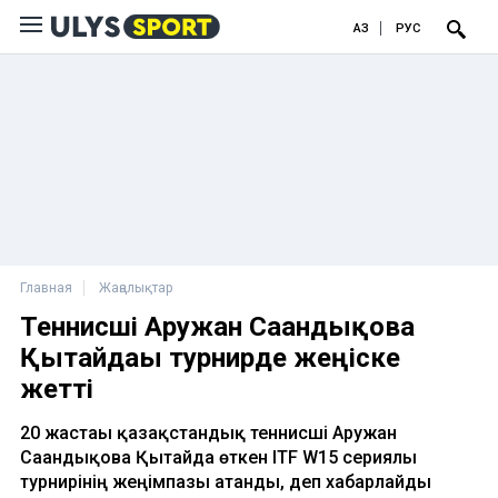
ҚАЗ
РУС
Главная
Жаңалықтар
Теннисші Аружан Сағандықова
Қытайдағы турнирде жеңіске
жетті
20 жастағы қазақстандық теннисші Аружан
Сағандықова Қытайда өткен ITF W15 сериялы
турнирінің жеңімпазы атанды, деп хабарлайды