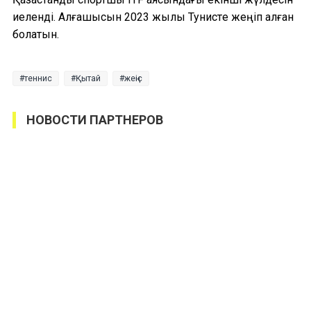
иеленді. Алғашқысын 2023 жылы Тунистe жеңіп алған
болатын.
теннис
Қытай
жеңіс
НОВОСТИ ПАРТНЕРОВ