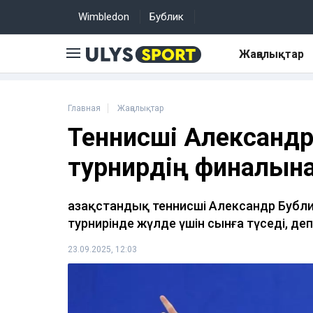
Wimbledon
Бублик
Жаңалықтар
Главная
Жаңалықтар
Теннисші Александр
турнирдің финалына
Қазақстандық теннисші Александр Бубли
турнирінде жүлде үшін сынға түседі, д
23.09.2025, 12:03