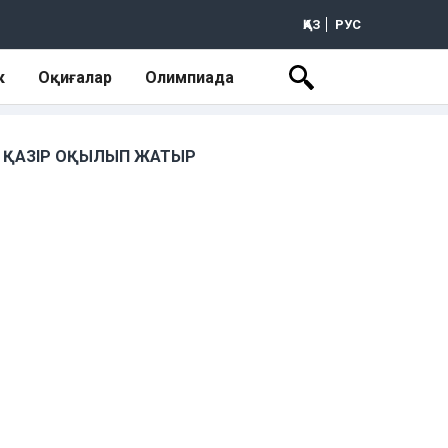
ҚАЗ
РУС
к
Оқиғалар
Олимпиада
ҚАЗІР ОҚЫЛЫП ЖАТЫР