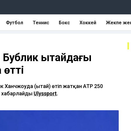
Футбол
Теннис
Бокс
Хоккей
Жекпе же
 Бублик Қытайдағы
 өтті
к Ханчжоуда (Қытай) өтіп жатқан ATP 250
еп хабарлайды
Ulyssport
.