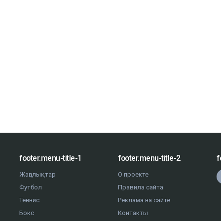
footer.menu-title-1
footer.menu-title-2
f
Жаңалықтар
О проекте
Футбол
Правила сайта
Теннис
Реклама на сайте
Бокс
Контакты