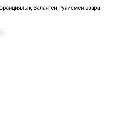
ранциялық Валантен Руайемен өзара
к