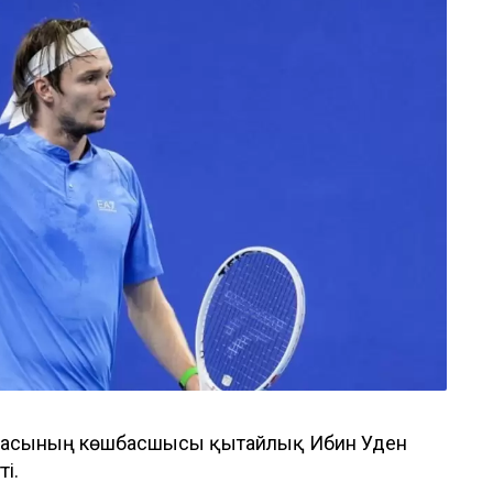
амасының көшбасшысы қытайлық Ибин Уден
ті.