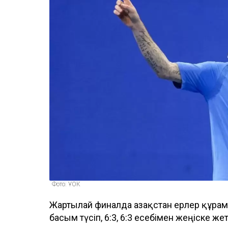
Фото: ҰОК
Жартылай финалда Қазақстан ерлер құр
басым түсіп, 6:3, 6:3 есебімен жеңіске жет