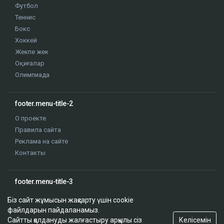
Футбол
Теннис
Бокс
Хоккей
Жекпе жек
Оқиғалар
Олимпиада
footer.menu-title-2
О проекте
Правила сайта
Реклама на сайте
Контакты
footer.menu-title-3
Біз сайт жұмысын жақсарту үшін cookie
файлдарын пайдаланамыз.
Келісемін
Сайтты қолдануды жалғастыру арқылы сіз