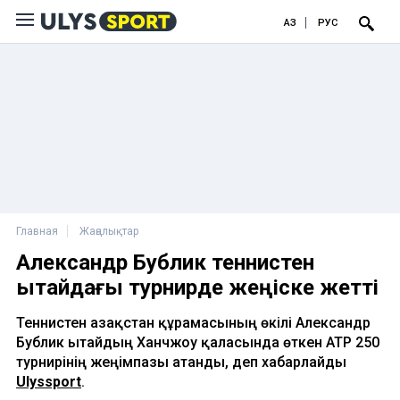
ҚАЗ
РУС
Главная
Жаңалықтар
Александр Бублик теннистен
Қытайдағы турнирде жеңіске жетті
Теннистен Қазақстан құрамасының өкілі Александр
Бублик Қытайдың Ханчжоу қаласында өткен ATP 250
турнирінің жеңімпазы атанды, деп хабарлайды
Ulyssport
.