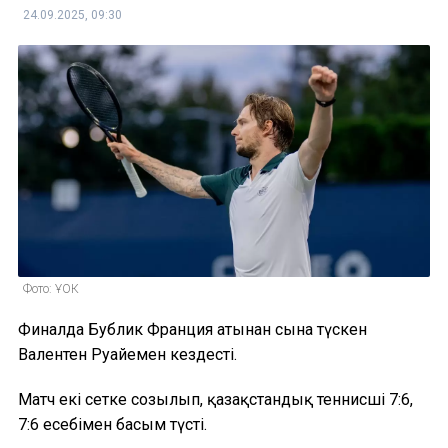
24.09.2025, 09:30
Фото: ҰОК
Финалда Бублик Франция атынан сынға түскен
Валентен Руайемен кездесті.
Матч екі сетке созылып, қазақстандық теннисші 7:6,
7:6 есебімен басым түсті.