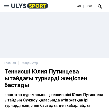
ҚАЗ
РУС
Главная
Жаңалықтар
Теннисші Юлия Путинцева
Қытайдағы турнирді жеңіспен
бастады
Қазақстан құрамасының теннисшісі Юлия Путинцева
Қытайдың Сучжоу қаласында өтіп жатқан ірі
турнирді жеңіспен бастады, деп хабарлайды