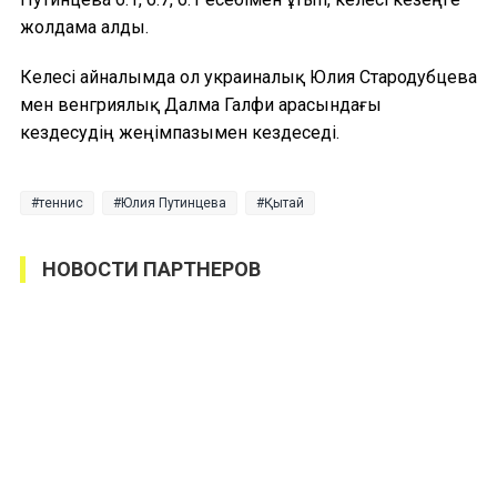
жолдама алды.
Келесі айналымда ол украиналық Юлия Стародубцева
мен венгриялық Далма Галфи арасындағы
кездесудің жеңімпазымен кездеседі.
теннис
Юлия Путинцева
Қытай
НОВОСТИ ПАРТНЕРОВ