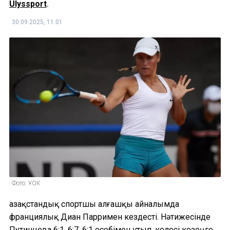
Ulyssport
.
30.09.2025, 11:01
Фото: ҰОК
Қазақстандық спортшы алғашқы айналымда
франциялық Диан Парримен кездесті. Нәтижесінде
Путинцева 6:1, 6:7, 6:1 есебімен ұтып, келесі кезеңге