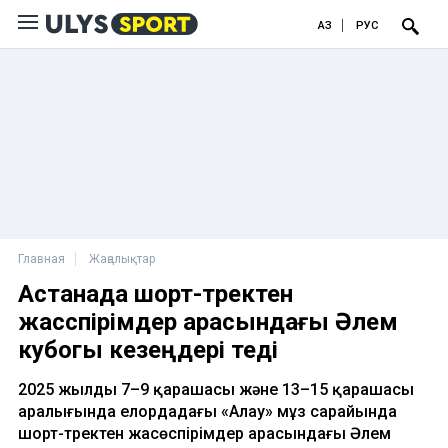
ҚАЗ
РУС
Главная
Жаңалықтар
Астанада шорт-тректен
жасөспірімдер арасындағы Әлем
кубогы кезеңдері өтеді
2025 жылдың 7–9 қарашасы және 13–15 қарашасы
аралығында елордадағы «Алау» мұз сарайында
шорт-тректен жасөспірімдер арасындағы Әлем