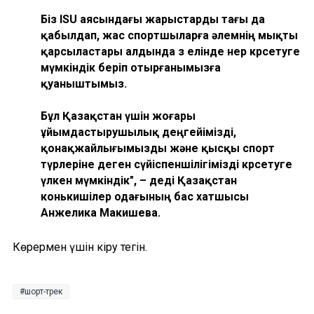
Біз ISU аясындағы жарыстарды тағы да
қабылдап, жас спортшыларға әлемнің мықты
қарсыластары алдында өз елінде өнер көрсетуге
мүмкіндік беріп отырғанымызға
қуаныштымыз.
Бұл Қазақстан үшін жоғары
ұйымдастырушылық деңгейімізді,
қонақжайлығымызды және қысқы спорт
түрлеріне деген сүйіспеншілігімізді көрсетуге
үлкен мүмкіндік", – деді Қазақстан
конькишілер одағының бас хатшысы
Анжелика Макишева.
Көрермен үшін кіру тегін.
шорт-трек