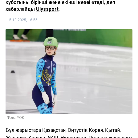
кубогының бірінші және екінші кезеңі өтеді, деп
хабарлайды
Ulyssport
.
15.10.2025, 16:55
Фото: ҰОК
Бұл жарыстарға Қазақстан, Оңтүстік Корея, Қытай,
Жапония, Канада, АҚШ, Нидерланд, Польша және өзге