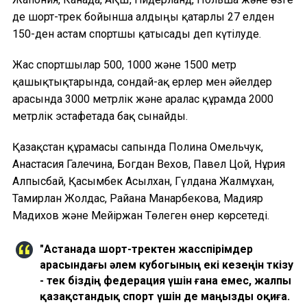
де шорт-трек бойынша алдыңғы қатарлы 27 елден
150-ден астам спортшы қатысады деп күтілуде.
Жас спортшылар 500, 1000 және 1500 метр
қашықтықтарында, сондай-ақ ерлер мен әйелдер
арасында 3000 метрлік және аралас құрамда 2000
метрлік эстафетада бақ сынайды.
Қазақстан құрамасы сапында Полина Омельчук,
Анастасия Галечина, Богдан Вехов, Павел Цой, Нұрия
Алпысбай, Қасымбек Асылхан, Гүлдана Жалмұхан,
Тамирлан Жолдас, Райана Манарбекова, Мадияр
Мадихов және Мейіржан Төлеген өнер көрсетеді.
"Астанада шорт-тректен жасөспірімдер
арасындағы әлем кубогының екі кезеңін өткізу
- тек біздің федерация үшін ғана емес, жалпы
қазақстандық спорт үшін де маңызды оқиға.