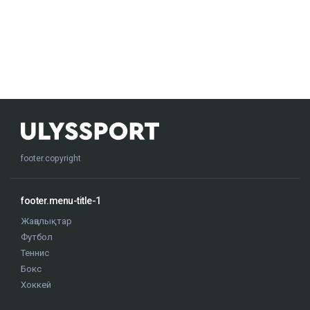
footer.copyright
footer.menu-title-1
Жаңалықтар
Футбол
Теннис
Бокс
Хоккей
Жекпе жек