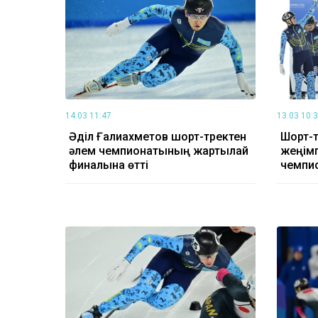
14.03 11:47
13.03 10:
Әділ Ғалиахметов шорт-тректен
Шорт-т
әлем чемпионатының жартылай
жеңім
финалына өтті
чемпи