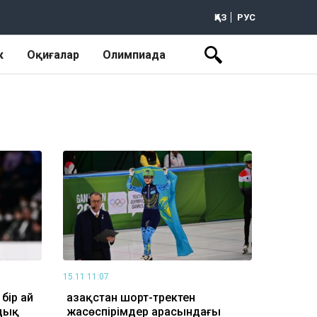
ҚАЗ
РУС
к
Оқиғалар
Олимпиада
15.11 11:07
бір ай
Қазақстан шорт-тректен
дық
жасөспірімдер арасындағы