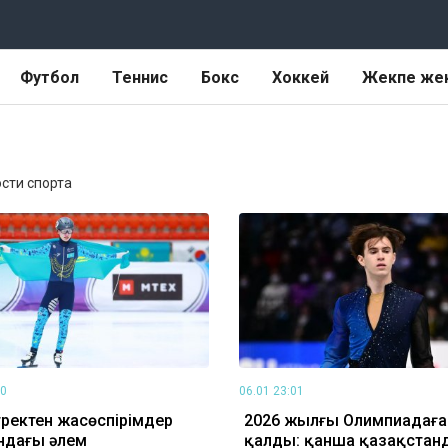
Футбол
Теннис
Бокс
Хоккей
Жекпе же
ости спорта
00
06.01 23:01
ректен жасөспірімдер
2026 жылғы Олимпиадаға 
ндағы әлем
қалды: қанша қазақстан