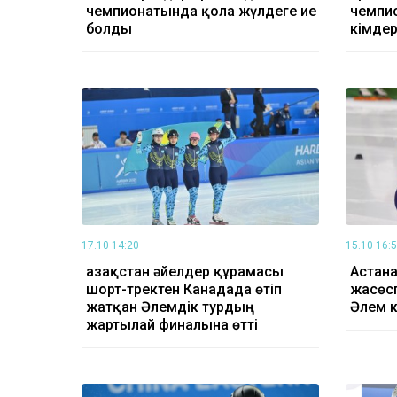
чемпионатында қола жүлдеге ие
чемпи
болды
кімде
17.10 14:20
15.10 16:
Қазақстан әйелдер құрамасы
Астана
шорт-тректен Канадада өтіп
жасөс
жатқан Әлемдік турдың
Әлем к
жартылай финалына өтті