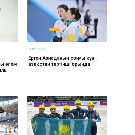
13.02 23:49
Ертең Азиаданың соңғы күні:
ғы әлем
Қазақстан төртінші орында
аль