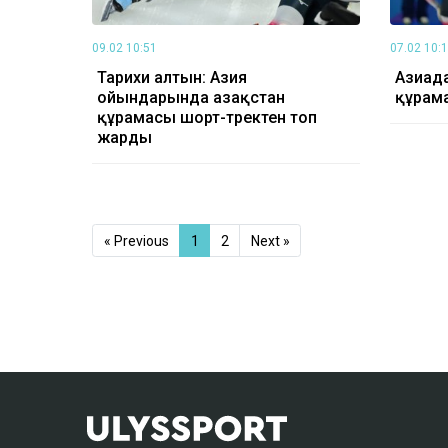
09.02 10:51
07.02 10:
Тарихи алтын: Азия
Азиада
ойындарында Қазақстан
құрама
құрамасы шорт-тректен топ
жарды
« Previous
1
2
Next »