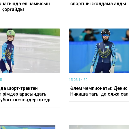
онатында ел намысын
спортшы жолдама алды
р қорғайды
55
15.03 14:52
да шорт-тректен
Әлем чемпионаты: Денис
пірімдер арасындағы
Никиша тағы да олжа са
убогы кезеңдері өтеді