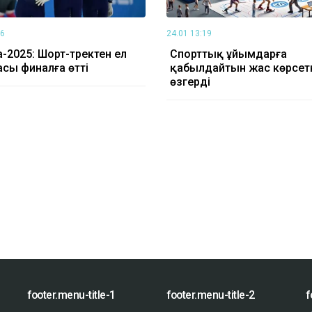
16
24.01 13:19
-2025: Шорт-тректен ел
Спорттық ұйымдарға
сы финалға өтті
қабылдайтын жас көрсет
өзгерді
footer.menu-title-1
footer.menu-title-2
f