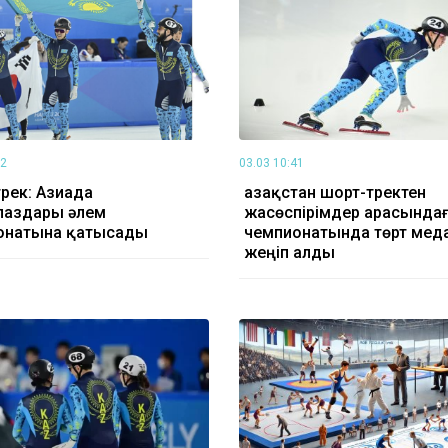
32
03.03 10:41
рек: Азиада
Қазақстан шорт-тректен
паздары әлем
жасөспірімдер арасында
онатына қатысады
чемпионатында төрт мед
жеңіп алды