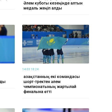
Әлем кубогы кезеңінде алтын
медаль жеңіп алды
14.03 18:24
Қазақстанның екі командасы
лды
шорт-тректен әлем
чемпионатының жартылай
финалына өтті