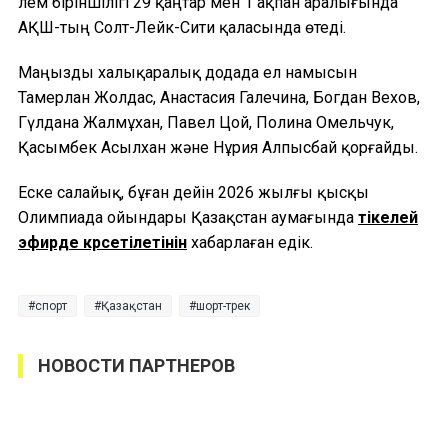
Әлем біріншілігі 29 қаңтар мен 1 ақпан аралығында
АҚШ-тың Солт-Лейк-Сити қаласында өтеді.
Маңызды халықаралық додада ел намысын
Тамерлан Жолдас, Анастасия Галечина, Богдан Вехов,
Гүлдана Жалмұхан, Павел Цой, Полина Омельчук,
Қасымбек Асылхан және Нұрия Алпысбай қорғайды.
Еске салайық, бұған дейін 2026 жылғы қысқы
Олимпиада ойындары Қазақстан аумағында
тікелей
эфирде көрсетілетінін
хабарлаған едік.
спорт
Қазақстан
шорт-трек
НОВОСТИ ПАРТНЕРОВ