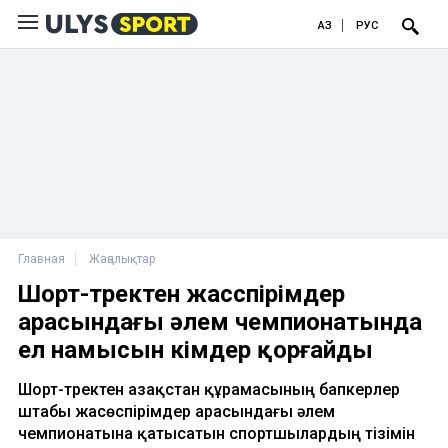
ҚАЗ
РУС
Главная
Жаңалықтар
Шорт-тректен жасөспірімдер
арасындағы әлем чемпионатында
ел намысын кімдер қорғайды
Шорт-тректен Қазақстан құрамасының бапкерлер
штабы жасөспірімдер арасындағы әлем
чемпионатына қатысатын спортшылардың тізімін