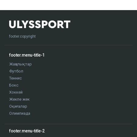
footer.copyright
footer.menu-title-1
Жаңалықтар
Футбол
Теннис
Бокс
Хоккей
Жекпе жек
Оқиғалар
Олимпиада
footer.menu-title-2