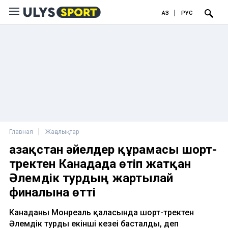
ҚАЗ
РУС
Главная
Жаңалықтар
Қазақстан әйелдер құрамасы шорт-
тректен Канадада өтіп жатқан
Әлемдік турдың жартылай
финалына өтті
Канаданың Монреаль қаласында шорт-тректен
Әлемдік турдың екінші кезеңі басталды, деп