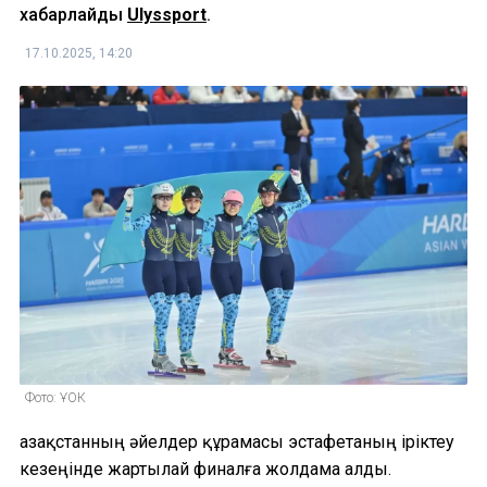
хабарлайды
Ulyssport
.
17.10.2025, 14:20
Фото: ҰОК
Қазақстанның әйелдер құрамасы эстафетаның іріктеу
кезеңінде жартылай финалға жолдама алды.