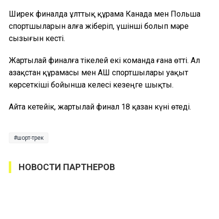
Ширек финалда ұлттық құрама Канада мен Польша
спортшыларын алға жіберіп, үшінші болып мәре
сызығын кесті.
Жартылай финалға тікелей екі команда ғана өтті. Ал
Қазақстан құрамасы мен АҚШ спортшылары уақыт
көрсеткіші бойынша келесі кезеңге шықты.
Айта кетейік, жартылай финал 18 қазан күні өтеді.
шорт-трек
НОВОСТИ ПАРТНЕРОВ