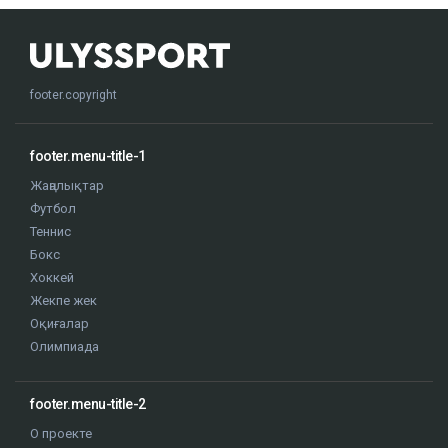
footer.copyright
footer.menu-title-1
Жаңалықтар
Футбол
Теннис
Бокс
Хоккей
Жекпе жек
Оқиғалар
Олимпиада
footer.menu-title-2
О проекте