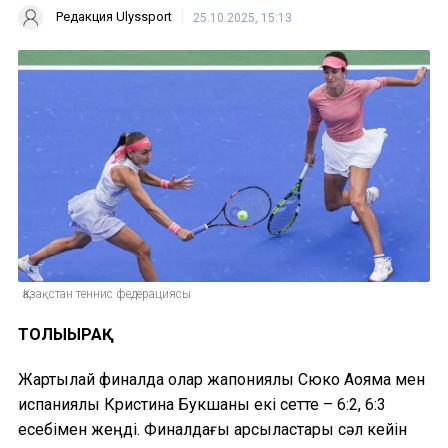
Редакция Ulyssport
25.10.2025, 15:13
Қазақстан теннис федерациясы
ТОЛЫҒЫРАҚ
Жартылай финалда олар жапониялық Сюко Аояма мен
испаниялық Кристина Букшаны екі сетте – 6:2, 6:3
есебімен жеңді. Финалдағы қарсыластары сәл кейін