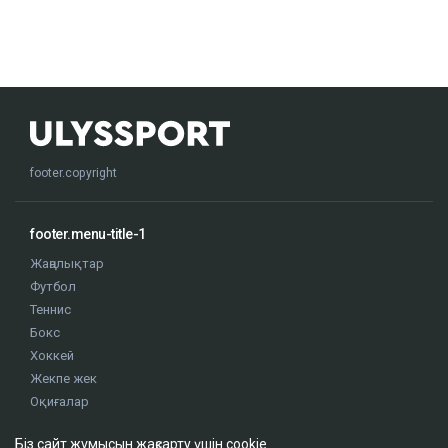
footer.copyright
footer.menu-title-1
Жаңалықтар
Футбол
Теннис
Бокс
Хоккей
Жекпе жек
Оқиғалар
Олимпиада
Біз сайт жұмысын жақсарту үшін cookie