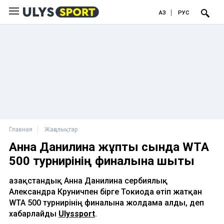
ҚАЗ
РУС
Главная
Жаңалықтар
Анна Данилина жұптық сында WTA
500 турнирінің финалына шықты
Қазақстандық Анна Данилина сербиялық
Александра Круничпен бірге Токиода өтіп жатқан
WTA 500 турнирінің финалына жолдама алды, деп
хабарлайды
Ulyssport
.