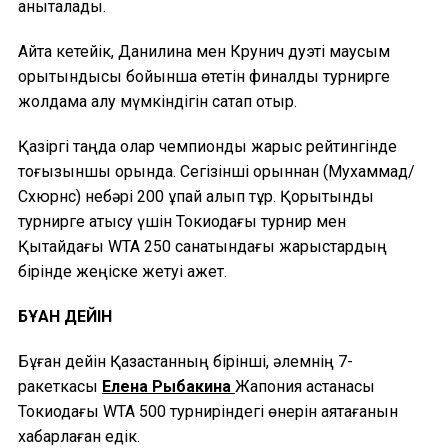
анықталады.
Айта кетейік, Данилина мен Крунич дуэті маусым
қорытындысы бойынша өтетін финалдық турнирге
жолдама алу мүмкіндігін сақтап отыр.
Қазіргі таңда олар чемпиондық жарыс рейтингінде
тоғызыншы орында. Сегізінші орыннан (Мухаммад/
Схюрнс) небәрі 200 ұпай қалып тұр. Қорытынды
турнирге қатысу үшін Токиодағы турнир мен
Қытайдағы WTA 250 санатындағы жарыстардың
бірінде жеңіске жетуі қажет.
БҰҒАН ДЕЙІН
Бұған дейін Қазақстанның бірінші, әлемнің 7-
ракеткасы
Елена Рыбакина
Жапония астанасы
Токиодағы WTA 500 турниріндегі өнерін аяқтағанын
хабарлаған едік.