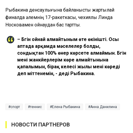
Рыбакина денсаулығына байланысты жартылай
финалда әлемнің 17-ракеткасы, чехиялық Линда
Носковамен ойнаудан бас тартты.
– Бүгін ойнай алмайтыным өте өкінішті. Осы
аптада арқамда мәселелер болды,
сондықтан 100% өнер көрсете алмаймын. Бүгін
мені жанкүйерлерім көре алмайтынына
қапалымын, бірақ келесі жылы мені көреді
деп үміттенемін, - деді Рыбакина.
спорт
теннис
Елена Рыбакина
Анна Данилина
НОВОСТИ ПАРТНЕРОВ