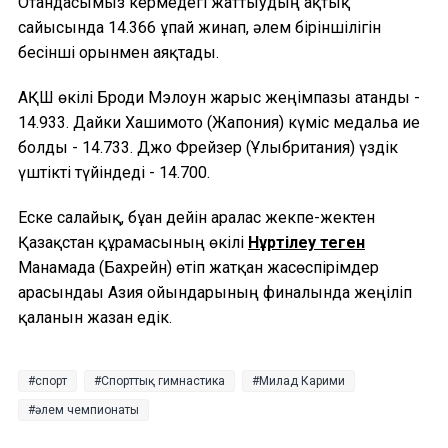
Отандасымыз кермедегі жаттығудың ақтық
сайысында 14.366 ұпай жинап, әлем біріншілігін
бесінші орынмен аяқтады.
АҚШ өкілі Броди Мэлоун жарыс жеңімпазы атанды -
14.933. Дайки Хашимото (Жапония) күміс медальға ие
болды - 14.733. Джо Фрейзер (Ұлыбритания) үздік
үштікті түйіндеді - 14.700.
Еске салайық, бұған дейін аралас жекпе-жектен
Қазақстан құрамасының өкілі
Нұртілеу Өтеген
Манамада (Бахрейн) өтіп жатқан жасөспірімдер
арасындағы Азия ойындарының финалында жеңіліп
қалғанын жазған едік.
спорт
Спорттық гимнастика
Милад Карими
әлем чемпионаты