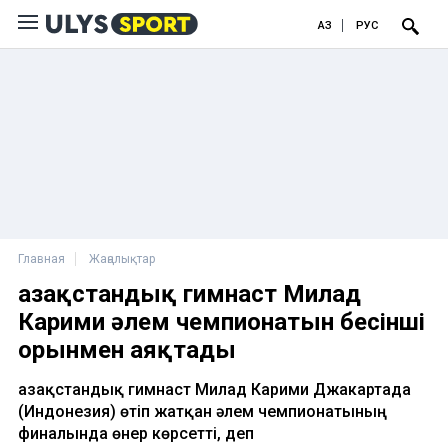
ҚАЗ
РУС
Главная
Жаңалықтар
Қазақстандық гимнаст Милад
Карими әлем чемпионатын бесінші
орынмен аяқтады
Қазақстандық гимнаст Милад Карими Джакартада
(Индонезия) өтіп жатқан әлем чемпионатының
финалында өнер көрсетті, деп