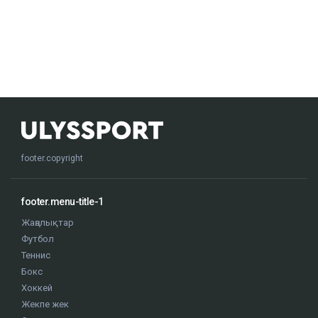
footer.copyright
footer.menu-title-1
Жаңалықтар
Футбол
Теннис
Бокс
Хоккей
Жекпе жек