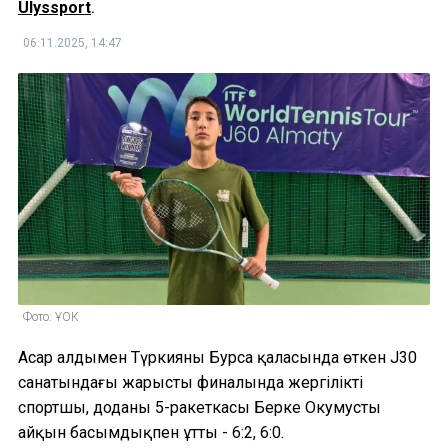
Ulyssport
.
06.11.2025, 14:47
Фото: ҰОК
Аңсар алдымен Түркияның Бурса қаласында өткен J30
санатындағы жарыстың финалында жергілікті
спортшы, доданың 5-ракеткасы Берке Окумусты
айқын басымдықпен ұтты - 6:2, 6:0.