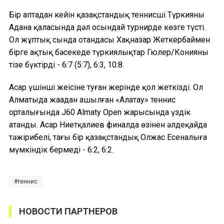
Бір аптадан кейін қазақстандық теннисші Түркияның
Адана қаласында дәл осындай турнирде көзге түсті.
Ол жұптық сында отандасы Хақназар Жеткербаймен
бірге ақтық бәсекеде түркиялықтар Гюлер/Конияны
тізе бүктірді - 6:7 (5:7), 6:3, 10:8.
Аңсар үшінші жеңісіне туған жерінде қол жеткізді. Ол
Алматыда жаңадан ашылған «Алатау» теннис
орталығында J60 Almaty Open жарысында үздік
атанды. Аңсар Ниетқалиев финалда өзінен әлдеқайда
тәжірибелі, тағы бір қазақстандық Олжас Есеналыға
мүмкіндік бермеді - 6:2, 6:2.
теннис
НОВОСТИ ПАРТНЕРОВ