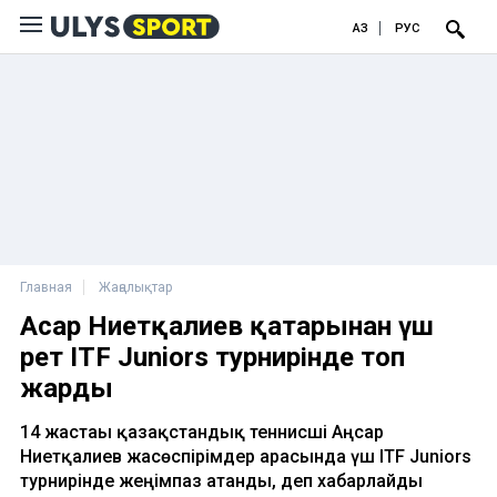
ҚАЗ
РУС
Главная
Жаңалықтар
Аңсар Ниетқалиев қатарынан үш
рет ITF Juniors турнирінде топ
жарды
14 жастағы қазақстандық теннисші Аңсар
Ниетқалиев жасөспірімдер арасында үш ITF Juniors
турнирінде жеңімпаз атанды, деп хабарлайды