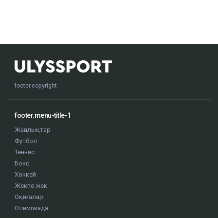
footer.copyright
footer.menu-title-1
Жаңалықтар
Футбол
Теннис
Бокс
Хоккей
Жекпе жек
Оқиғалар
Олимпиада