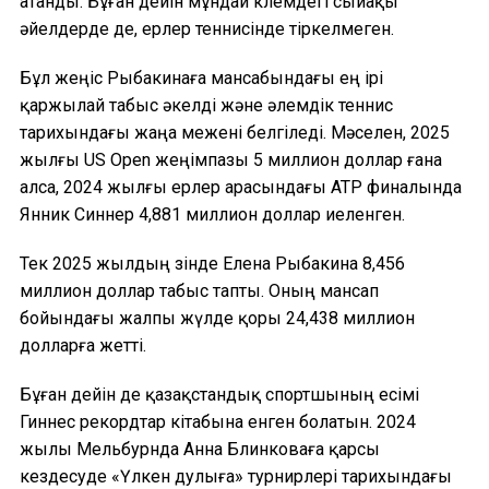
атанды. Бұған дейін мұндай көлемдегі сыйақы
әйелдерде де, ерлер теннисінде тіркелмеген.
Бұл жеңіс Рыбакинаға мансабындағы ең ірі
қаржылай табыс әкелді және әлемдік теннис
тарихындағы жаңа межені белгіледі. Мәселен, 2025
жылғы US Open жеңімпазы 5 миллион доллар ғана
алса, 2024 жылғы ерлер арасындағы ATP финалында
Янник Синнер 4,881 миллион доллар иеленген.
Тек 2025 жылдың өзінде Елена Рыбакина 8,456
миллион доллар табыс тапты. Оның мансап
бойындағы жалпы жүлде қоры 24,438 миллион
долларға жетті.
Бұған дейін де қазақстандық спортшының есімі
Гиннес рекордтар кітабына енген болатын. 2024
жылы Мельбурнда Анна Блинковаға қарсы
кездесуде «Үлкен дулыға» турнирлері тарихындағы