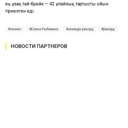
ең ұзақ тай-брейк — 42 ұпайлық тартысты ойын
тіркелген еді.
теннис
Елена Рыбакина
әлемдік рекорд
рекорд
НОВОСТИ ПАРТНЕРОВ