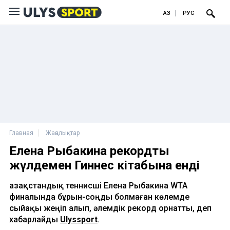
ҚАЗ
РУС
Главная
Жаңалықтар
Елена Рыбакина рекордтық
жүлдемен Гиннес кітабына енді
Қазақстандық теннисші Елена Рыбакина WTA
финалында бұрын-соңды болмаған көлемде
сыйақы жеңіп алып, әлемдік рекорд орнатты, деп
хабарлайды
Ulyssport
.