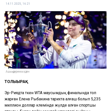
14.11.2025, 16:21
Ашық дереккөзден
ТОЛЫҒЫРАҚ
Эр-Риядта өткен WTA маусымдық финалында топ
жарған Елена Рыбакина тарихта алғаш болып 5,235
миллион доллар көлемінде жүлде алған спортшы