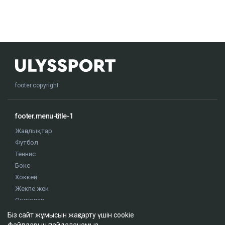
footer.copyright
footer.menu-title-1
Жаңалықтар
Футбол
Теннис
Бокс
Хоккей
Жекпе жек
Оқиғалар
Олимпиада
Біз сайт жұмысын жақсарту үшін cookie