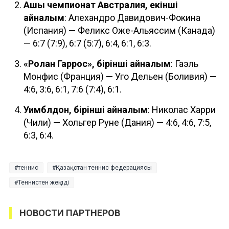
Ашық чемпионат Австралия, екінші
айналым
: Алехандро Давидович-Фокина
(Испания) — Феликс Оже-Альяссим (Канада)
— 6:7 (7:9), 6:7 (5:7), 6:4, 6:1, 6:3.
«Ролан Гаррос», бірінші айналым
: Гаэль
Монфис (Франция) — Уго Дельен (Боливия) —
4:6, 3:6, 6:1, 7:6 (7:4), 6:1.
Уимблдон, бірінші айналым
: Николас Харри
(Чили) — Хольгер Руне (Дания) — 4:6, 4:6, 7:5,
6:3, 6:4.
теннис
Қазақстан теннис федерациясы
Теннистен жеңілді
НОВОСТИ ПАРТНЕРОВ