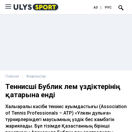
ҚАЗ
РУС
Главная
Жаңалықтар
Теннисші Бублик әлем үздіктерінің
қатарына енді
Халықаралық кәсіби теннис қауымдастығы (Association
of Tennis Professionals – ATP) «Үлкен дулыға»
турнирлеріндегі маусымның үздік бес камбэгін
жариялады. Бұл тізімде Қазақстанның бірінші