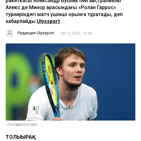
ракеткасы Александр Бублик пен австралиялық
Алекс де Минор арасындағы «Ролан Гаррос»
турниріндегі матч үшінші орынға тұрақтады, деп
хабарлайды
Ulyssport
.
Редакция Ulyssport
08.12.2025, 19:40
Ашық дереккөзден
ТОЛЫҒЫРАҚ