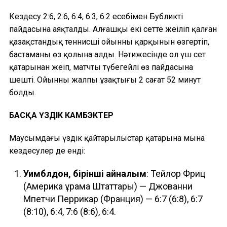
Кездесу 2:6, 2:6, 6:4, 6:3, 6:2 есебімен Бубликтің
пайдасына аяқталды. Алғашқы екі сетте жеңіліп қалған
қазақстандық теннисші ойынның қарқынын өзгертіп,
бастаманы өз қолына алды. Нәтижесінде ол үш сет
қатарынан жеңіп, матчты түбегейлі өз пайдасына
шешті. Ойынның жалпы ұзақтығы 2 сағат 52 минут
болды.
БАСҚА ҮЗДІК КАМБЭКТЕР
Маусымдағы үздік қайтарылыстар қатарына мына
кездесулер де енді:
Уимблдон, бірінші айналым
: Тейлор Фриц
(Америка Құрама Штаттары) — Джованни
Мпетчи Перрикар (Франция) — 6:7 (6:8), 6:7
(8:10), 6:4, 7:6 (8:6), 6:4.