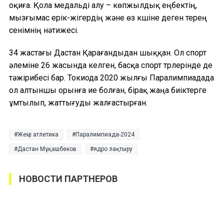
оқиға. Қола медальді алу – көпжылдық еңбектің,
мызғымас ерік-жігердің және өз күшіне деген терең
сенімнің нәтижесі.
34 жастағы Дастан Қарағандыдан шыққан. Ол спорт
әлеміне 26 жасында келген, басқа спорт түрлерінде де
тәжірибесі бар. Токиода 2020 жылғы Паралимпиадада
ол алтыншы орынға ие болған, бірақ жаңа биіктерге
ұмтылып, жаттығуды жалғастырған.
Жеңіл атлетика
Паралимпиада-2024
Дастан Мұқашбеков
ядро лақтыру
НОВОСТИ ПАРТНЕРОВ