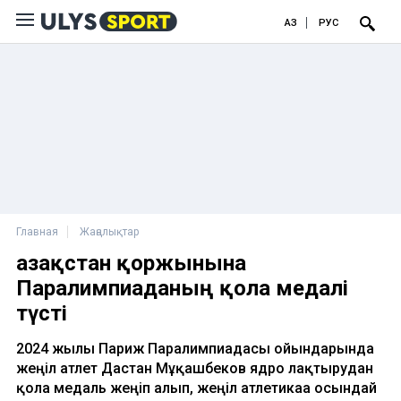
ҚАЗ
РУС
Главная
Жаңалықтар
Қазақстан қоржынына
Паралимпиаданың қола медалі
түсті
2024 жылғы Париж Паралимпиадасы ойындарында
жеңіл атлет Дастан Мұқашбеков ядро лақтырудан
қола медаль жеңіп алып, жеңіл атлетикаға осындай