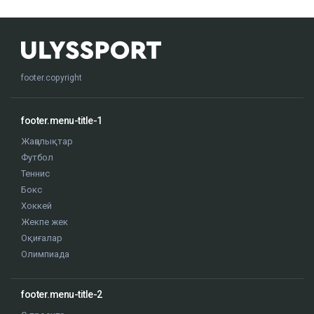
footer.copyright
footer.menu-title-1
Жаңалықтар
Футбол
Теннис
Бокс
Хоккей
Жекпе жек
Оқиғалар
Олимпиада
footer.menu-title-2