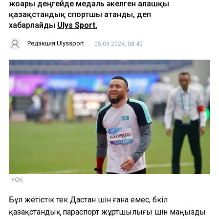
жоғары деңгейде медаль әкелген алғашқы
қазақстандық спортшы атанды, деп
хабарлайды
Ulys Sport.
Редакция Ulyssport
05.09.2024, 08:40
ҰОК
Бұл жетістік тек Дастан үшін ғана емес, бүкіл
қазақстандық параспорт жұртшылығы үшін маңызды