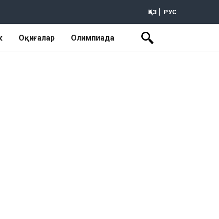
ҚАЗ
РУС
к
Оқиғалар
Олимпиада