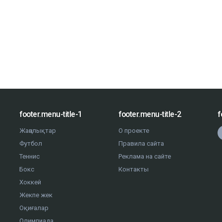
footer.menu-title-1
footer.menu-title-2
f
Жаңалықтар
О проекте
Футбол
Правила сайта
Теннис
Реклама на сайте
Бокс
Контакты
Хоккей
Жекпе жек
Оқиғалар
Олимпиада