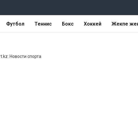
Футбол
Теннис
Бокс
Хоккей
Жекпе же
t.kz: Новости спорта