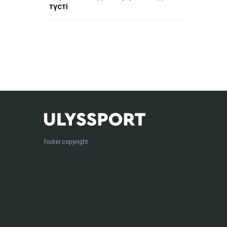
түсті
footer.copyright