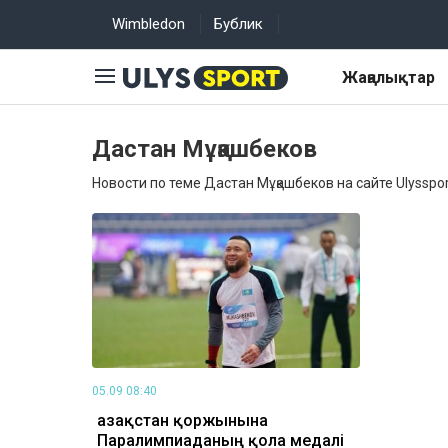
Wimbledon
Бублик
Жаңалықтар
Дастан Мұқашбеков
Новости по теме Дастан Мұқашбеков на сайте Ulysspor
05.09 08:40
Қазақстан қоржынына
Паралимпиаданың қола медалі