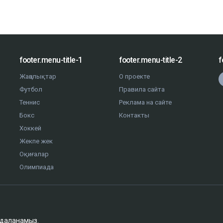
footer.menu-title-1
footer.menu-title-2
f
Жаңалықтар
О проекте
Футбол
Правила сайта
Теннис
Реклама на сайте
Бокс
Контакты
Хоккей
Жекпе жек
Оқиғалар
Олимпиада
йдаланамыз.