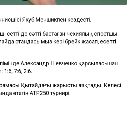
нисшісі Якуб Меншикпен кездесті.
нші сетті де сәтті бастаған чехиялық спортшы
айда отандасымыз кері брейк жасап, есепті
бөлімінде Александр Шевченко қарсыласынан
6, 7:6, 2:6.
ұрамасы Қытайдағы жарысты аяқтады. Келесі
нда өтетін ATP250 турнирі.