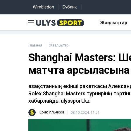
Wimbledon
Бублик
Жаңалықтар
Главная
Жаңалықтар
Shanghai Masters: 
матчта қарсыласына 
Қазақстанның екінші ракеткасы Алексан
Rolex Shanghai Masters турнирінің төрт
хабарлайды ulyssport.kz
Ерик Ильясов
08.10.2024, 11:51