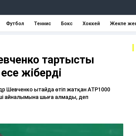
Футбол
Теннис
Бокс
Хоккей
Жекпе же
Шевченко тартысты
есе жіберді
др Шевченко Қытайда өтіп жатқан ATP1000
інші айналымына шыға алмады, деп