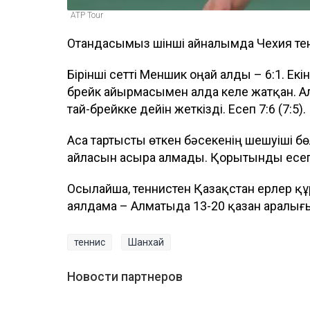
ATP Tour
Отандасымыз үшінші айналымда Чехия тен
Бірінші сетті Меншик оңай алды – 6:1. Екі
брейк айырмасымен алда келе жатқан. Ал
тай-брейкке дейін жеткізді. Есеп 7:6 (7:5).
Аса тартысты өткен бәсекенің шешуіші 
айласын асыра алмады. Қорытынды есеп: 1:
Осылайша, теннистен Қазақстан ерлер қ
аялдама – Алматыда 13-20 қазан аралығы
теннис
Шанхай
Новости партнеров