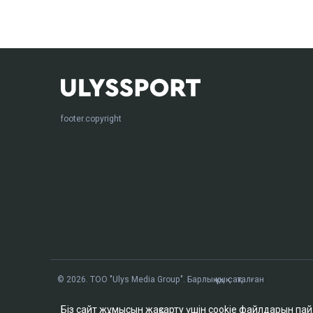
footer.copyright
© 2026. ТОО "Ulys Media Group". Барлық құқық сақталған
Біз сайт жұмысын жақсарту үшін cookie файлдарын па