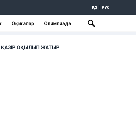
ҚАЗ
РУС
к
Оқиғалар
Олимпиада
ҚАЗІР ОҚЫЛЫП ЖАТЫР