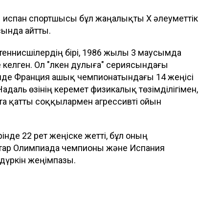
ы испан спортшысы бұл жаңалықты X әлеуметтік
сында айтты.
теннисшілердің бірі, 1986 жылы 3 маусымда
келген. Ол "Үлкен дулыға" сериясындағы
інде Франция ашық чемпионатындағы 14 жеңісі
і. Надаль өзінің керемет физикалық төзімділігімен,
қта қатты соққылармен агрессивті ойын
інде 22 рет жеңіске жетті, бұл оның
атар Олимпиада чемпионы және Испания
дүркін жеңімпазы.