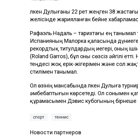
Үлкен Дулығаны 22 рет жеңген 38 жастағ
желісінде жарияланған бейне хабарлама
Рафаэль Надаль – тарихтағы ең танымал 
Испанияның Малорка қаласында дүниеге 
рекордтық титулдардың иегері, оның іш
(Roland Garros), бұл оны сөзсіз әйгілі етт
теңдесі жоқ ерік-жігерімен және сол жа
стилімен танымал.
Ол өзінің мансабында Үлкен Дулыға турнир
әмбебаптығын көрсетеді. Ол сонымен қ
құрамасымен Дэвис кубогының бірнеше 
спорт
теннис
Новости партнеров