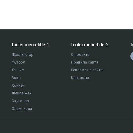
footer.menu-title-1
footer.menu-title-2
f
Жаңалықтар
О проекте
Футбол
Правила сайта
Теннис
Реклама на сайте
Бокс
Контакты
Хоккей
Жекпе жек
Оқиғалар
Олимпиада