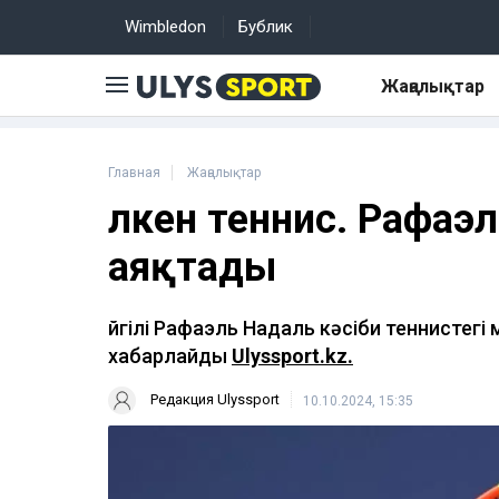
Wimbledon
Бублик
Жаңалықтар
Главная
Жаңалықтар
Үлкен теннис. Рафа
аяқтады
Әйгілі Рафаэль Надаль кәсіби теннистег
хабарлайды
Ulyssport.kz.
Редакция Ulyssport
10.10.2024, 15:35