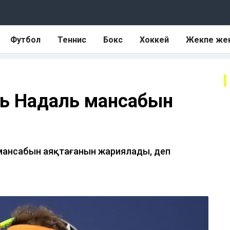
Футбол
Теннис
Бокс
Хоккей
Жекпе же
эль Надаль мансабын
і мансабын аяқтағанын жариялады, деп