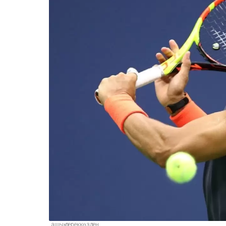
ашық дереккөзден