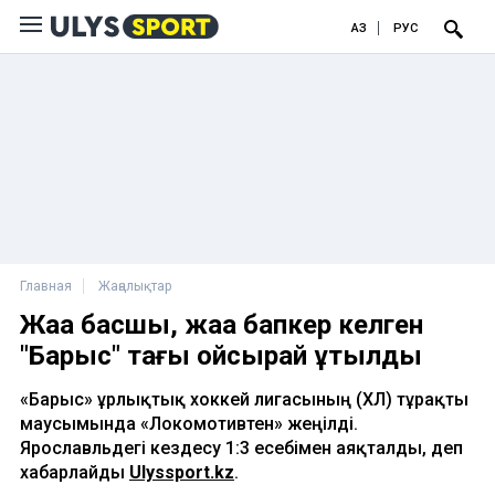
ҚАЗ
РУС
Главная
Жаңалықтар
Жаңа басшы, жаңа бапкер келген
"Барыс" тағы ойсырай ұтылды
«Барыс» Құрлықтық хоккей лигасының (ҚХЛ) тұрақты
маусымында «Локомотивтен» жеңілді.
Ярославльдегі кездесу 1:3 есебімен аяқталды, деп
хабарлайды
Ulyssport.kz
.