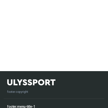
footer.copyright
footer.menu-title-1