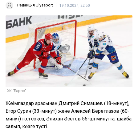
Редакция Ulyssport
19.10.2024, 22:50
ХК "Барыс"
Жеңімпаздар арасынан Дмитрий Симашев (18-минут),
Егор Сурин (33-минут) және Алексей Береглазов (60-
минут) гол соқса, Әлихан Әсетов 55-ші минутта, шайба
салып, көзге түсті.