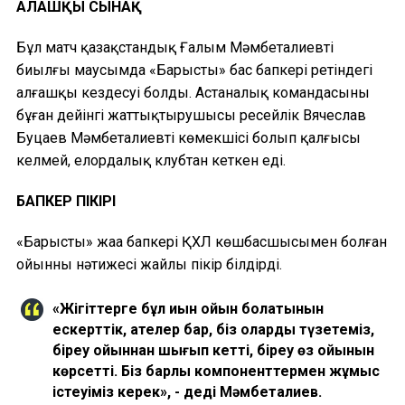
АЛҒАШҚЫ СЫНАҚ
Бұл матч қазақстандық Ғалым Мәмбеталиевтің
биылғы маусымда «Барыстың» бас бапкері ретіндегі
алғашқы кездесуі болды. Астаналық командасының
бұған дейінгі жаттықтырушысы ресейлік Вячеслав
Буцаев Мәмбеталиевтің көмекшісі болып қалғысы
келмей, елордалық клубтан кеткен еді.
БАПКЕР ПІКІРІ
«Барыстың» жаңа бапкері ҚХЛ көшбасшысымен болған
ойынның нәтижесі жайлы пікір білдірді.
«Жігіттерге бұл қиын ойын болатынын
ескерттік, қателер бар, біз оларды түзетеміз,
біреу ойыннан шығып кетті, біреу өз ойынын
көрсетті. Біз барлық компоненттермен жұмыс
істеуіміз керек», - деді Мәмбеталиев.