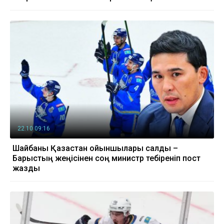
22.10 09:16
Шайбаны Қазақстан ойыншылары салды –
Барыстың жеңісінен соң министр тебіреніп пост
жазды