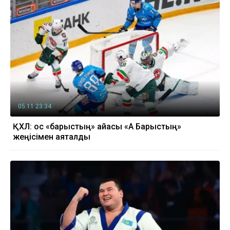
05.11 23:34
ҚХЛ: қос «барыстың» айқасы «Ақ Барыстың»
жеңісімен аяқталды