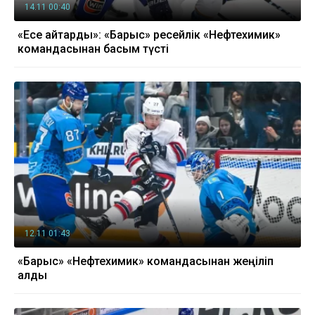
14.11 00:40
«Есе қайтарды»: «Барыс» ресейлік «Нефтехимик»
командасынан басым түсті
12.11 01:43
«Барыс» «Нефтехимик» командасынан жеңіліп
қалды