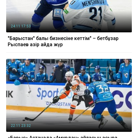
24.11 17:53
"Барыстан" балық бизнесіне кеттім" – бетбұзар
Рыспаев қазір қайда жүр
22.11 23:32
«Барыс» Астанада «Амурдан» айласын асыра