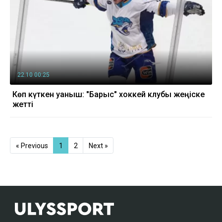
22.10 00:25
Көп күткен қуаныш: "Барыс" хоккей клубы жеңіске
жетті
« Previous
1
2
Next »