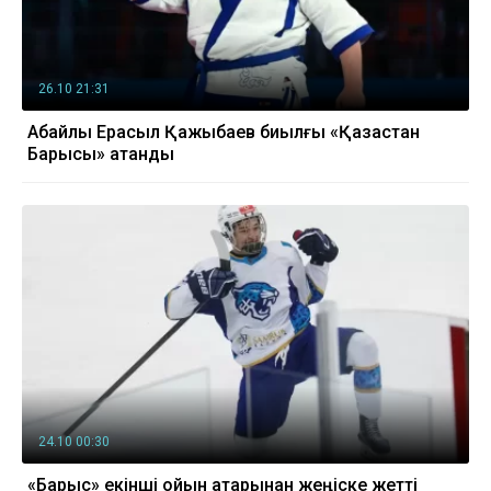
26.10 21:31
Абайлық Ерасыл Қажыбаев биылғы «Қазақстан
Барысы» атанды
24.10 00:30
«Барыс» екінші ойын қатарынан жеңіске жетті