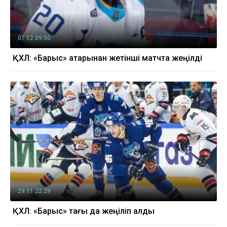
07.12 09:50
ҚХЛ: «Барыс» қатарынан жетінші матчта жеңілді
29.11 22:29
ҚХЛ: «Барыс» тағы да жеңіліп қалды