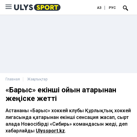
ҚАЗ
РУС
Главная
Жаңалықтар
«Барыс» екінші ойын қатарынан
жеңіске жетті
Астананың «Барыс» хоккей клубы Құрлықтық хоккей
лигасында қатарынан екінші сенсация жасап, сырт
алаңда Новосібірдің «Сибирь» командасын жеңді, деп
хабарлайды
Ulyssport.kz
.