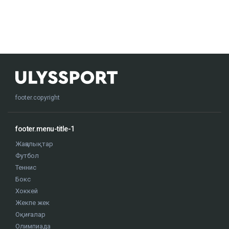
footer.copyright
footer.menu-title-1
Жаңалықтар
Футбол
Теннис
Бокс
Хоккей
Жекпе жек
Оқиғалар
Олимпиада