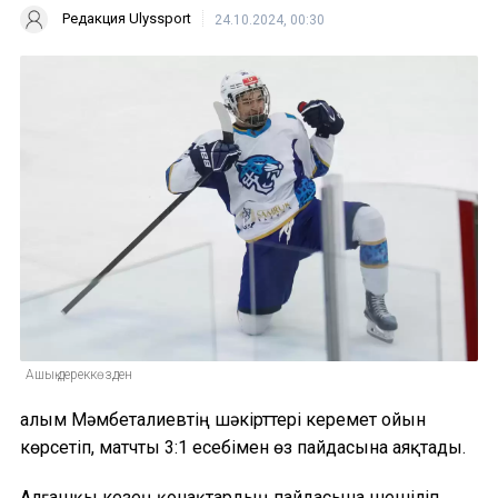
Редакция Ulyssport
24.10.2024, 00:30
Ашық дереккөзден
Ғалым Мәмбеталиевтің шәкірттері керемет ойын
көрсетіп, матчты 3:1 есебімен өз пайдасына аяқтады.
Алғашқы кезең қонақтардың пайдасына шешіліп,