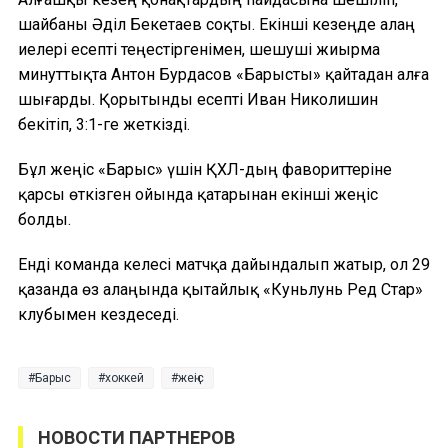
шайбаны Әділ Бекетаев соқты. Екінші кезеңде алаң
иелері есепті теңестіргенімен, шешуші жиырма
минуттықта Антон Бурдасов «Барысты» қайтадан алға
шығарды. Қорытынды есепті Иван Николишин
бекітіп, 3:1-ге жеткізді.
Бұл жеңіс «Барыс» үшін ҚХЛ-дың фавориттеріне
қарсы өткізген ойында қатарынан екінші жеңіс
болды.
Енді команда келесі матчқа дайындалып жатыр, ол 29
қазанда өз алаңында қытайлық «Куньлунь Ред Стар»
клубымен кездеседі.
Барыс
хоккей
жеңіс
НОВОСТИ ПАРТНЕРОВ