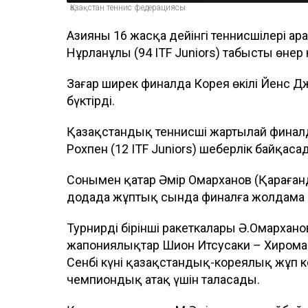
Қазақстан теннис федерациясы
Азияның 16 жасқа дейінгі теннисшілері ар
Нұрланұлы (94 ITF Juniors) табысты өнер 
Заңғар ширек финалда Корея өкілі Йенс Джей
бүктірді.
Қазақстандық теннисші жартылай финалда 
Рохпен (12 ITF Juniors) шеберлік байқаса
Сонымен қатар Әмір Омарханов (Қараған
додада жұптық сында финалға жолдама
Турнирдің бірінші ракеткалары Ә.Омархан
жапониялықтар Шион Итсусаки – Хиромас
Сенбі күні қазақстандық-кореялық жұп 
чемпиондық атақ үшін таласады.