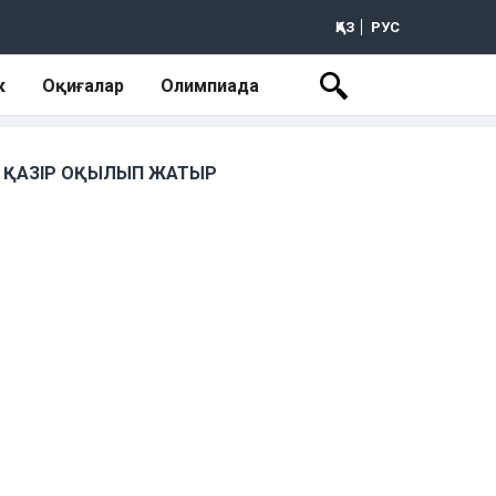
ҚАЗ
РУС
к
Оқиғалар
Олимпиада
ҚАЗІР ОҚЫЛЫП ЖАТЫР