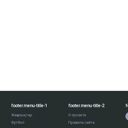
footer.menu-title-1
footer.menu-title-2
f
Жаңалықтар
О проекте
Футбол
Правила сайта