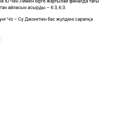
ік Ю Чен Лимен бірге жартылай финалда тағы
тан айласын асырды – 6:3, 6:3.
нг Чо – Су Джонгпен бас жүлдені сарапқа