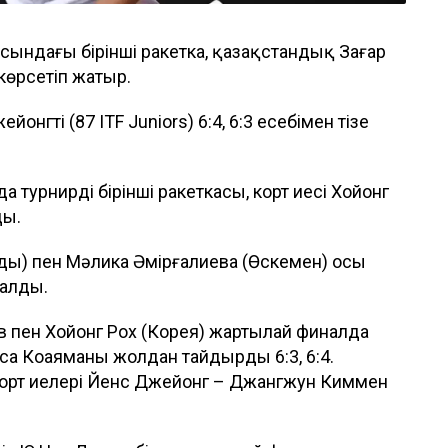
асындағы бірінші ракетка, қазақстандық Заңғар
көрсетіп жатыр.
онгті (87 ITF Juniors) 6:4, 6:3 есебімен тізе
турнирдің бірінші ракеткасы, корт иесі Хойонг
ды.
ды) пен Мәлика Әмірғалиева (Өскемен) осы
 алды.
ов пен Хойонг Рох (Корея) жартылай финалда
а Коаяманы жолдан тайдырды 6:3, 6:4.
корт иелері Йенс Джейонг – Джангжун Киммен