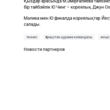
Қыздар арасында М.Әмірғалиева тайбэйл
бір тайбэйлік Ю Чинг – кореялық Джун Ох
Мәлика мен Ю финалда кореялықтар Йесу
салады.
теннис
Қазақстан құрама командасы
жеңіс
Новости партнеров