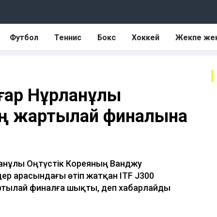
Футбол
Теннис
Бокс
Хоккей
Жекпе же
ңғар Нұрланұлы
ің жартылай финалына
ланұлы Оңтүстік Кореяның Ванджу
ер арасындағы өтіп жатқан ITF J300
ртылай финалға шықты, деп хабарлайды