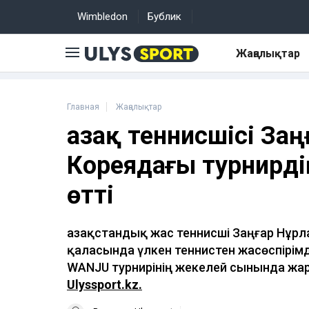
Wimbledon
Бублик
Жаңалықтар
Главная
Жаңалықтар
Қазақ теннисшісі За
Кореядағы турнирд
өтті
Қазақстандық жас теннисші Заңғар Нұр
қаласында үлкен теннистен жасөспірімд
WANJU турнирінің жекелей сынында жа
Ulyssport.kz.