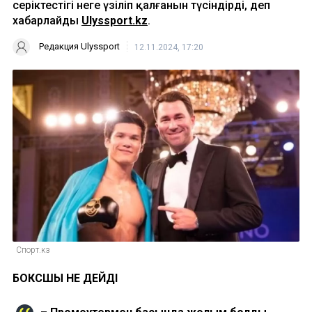
серіктестігі неге үзіліп қалғанын түсіндірді, деп
хабарлайды
Ulyssport.kz
.
Редакция Ulyssport
12.11.2024, 17:20
Спорт.кз
БОКСШЫ НЕ ДЕЙДІ