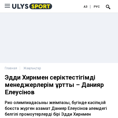
ҚАЗ
РУС
Главная
Жаңалықтар
Эдди Хирнмен серіктестігімді
менеджерлерім құртты – Данияр
Елеусінов
Рио олимпиадасының жеңімпазы, бүгінде кәсіпқой
бокста жүрген азамат Данияр Елеусінов әлемдегі
белгілі промоутерлердің бірі Эдди Хирнмен