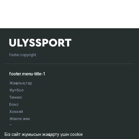
footer.copyright
footer.menu-title-1
Жаңалықтар
Футбол
Теннис
Бокс
Хоккей
Жекпе жек
Оқиғалар
Олимпиада
Біз сайт жұмысын жақсарту үшін cookie