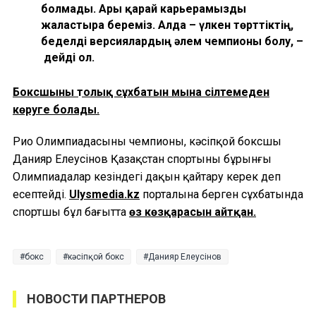
болмады. Ары қарай карьерамызды
жалғастыра береміз. Алда – үлкен төрттіктің,
беделді версиялардың әлем чемпионы болу, –
дейді ол.
Боксшының толық сұхбатын мына сілтемеден
көруге болады.
Рио Олимпиадасының чемпионы, кәсіпқой боксшы
Данияр Елеусінов Қазақстан спортының бұрынғы
Олимпиадалар кезіндегі даңқын қайтару керек деп
есептейді.
Ulysmedia.kz
порталына берген сұхбатында
спортшы бұл бағытта
өз көзқарасын айтқан.
бокс
кәсіпқой бокс
Данияр Елеусінов
НОВОСТИ ПАРТНЕРОВ