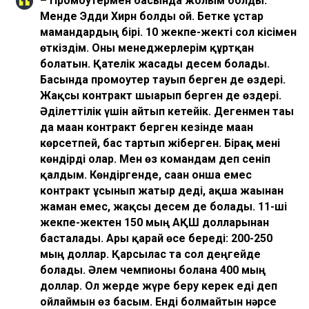
– Промоутермен басында жолым болды.
Менде Эдди Хирн болды ғой. Бетке ұстар
мамандардың бірі. 10 жекпе-жекті сол кісімен
өткіздім. Оны менеджерлерім құртқан
болатын. Қателік жасады десем болады.
Басында промоутер тауып берген де өздері.
Жақсы контракт шығарып берген де өздері.
Әділеттілік үшін айтып кетейік. Дегенмен тағы
да маған контракт берген кезінде маған
көрсетпей, бас тартып жіберген. Бірақ мені
көндірді олар. Мен өз командам деп сеніп
қалдым. Көндіргенде, саған онша емес
контракт ұсынып жатыр деді, ақша жағынан
жаман емес, жақсы десем де болады. 11-ші
жекпе-жектен 150 мың АҚШ долларынан
басталады. Ары қарай өсе береді: 200-250
мың доллар. Қарсылас та сол деңгейде
болады. Әлем чемпионы болғанға 400 мың
доллар. Ол жерде жүре беру керек еді деп
ойлаймын өз басым. Енді болмайтын нәрсе