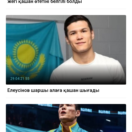
жегі қашан өтетіні белгілі болды
29.04 21:55
Елеусінов шаршы алаңға қашан шығады