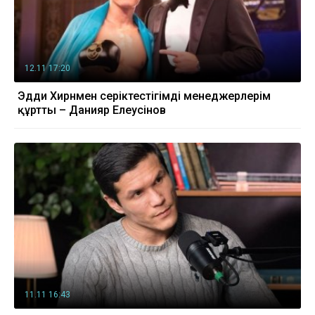
12.11 17:20
Эдди Хирнмен серіктестігімді менеджерлерім
құртты – Данияр Елеусінов
11.11 16:43