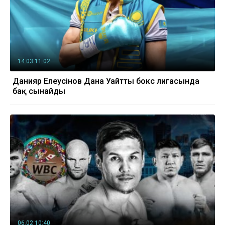
14.03 11:02
Данияр Елеусінов Дана Уайттың бокс лигасында
бақ сынайды
06.02 10:40