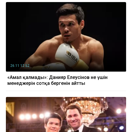
26.11 12:52
«Амал қалмады»: Данияр Елеусінов не үшін
менеджерін сотқа бергенін айтты