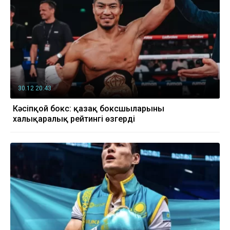
30.12 20:43
Кәсіпқой бокс: қазақ боксшыларының
халықаралық рейтингі өзгерді