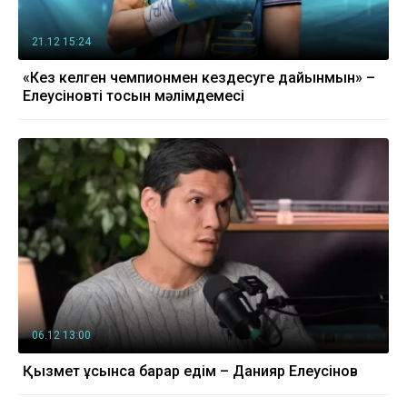
21.12 15:24
«Кез келген чемпионмен кездесуге дайынмын» –
Елеусіновтің тосын мәлімдемесі
06.12 13:00
Қызмет ұсынса барар едім – Данияр Елеусінов