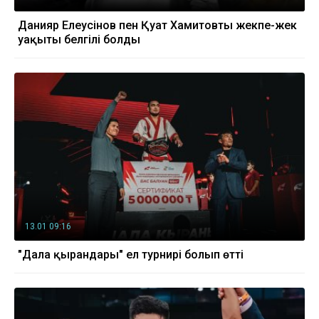
Данияр Елеусінов пен Қуат Хамитовтың жекпе-жек
уақыты белгілі болды
13.01 09:16
"Дала қырандары" ел турнирі болып өтті