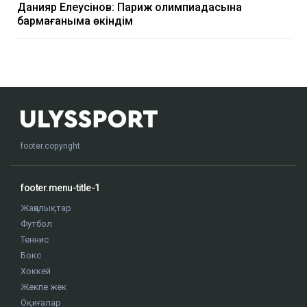
Данияр Елеусінов: Париж олимпиадасына
бармағаныма өкіндім
footer.copyright
footer.menu-title-1
Жаңалықтар
Футбол
Теннис
Бокс
Хоккей
Жекпе жек
Оқиғалар