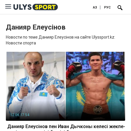
ҚАЗ
РУС
Данияр Елеусінов
Новости по теме Данияр Елеусінов на сайте Ulyssport.kz:
Новости спорта
12.06 17:54
Данияр Елеусінов пен Иван Дычконың келесі жекпе-