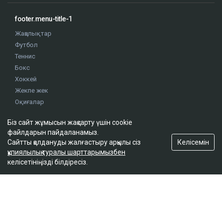
footer.menu-title-1
Жаңалықтар
Футбол
Теннис
Бокс
Хоккей
Жекпе жек
Оқиғалар
Олимпиада
Біз сайт жұмысын жақсарту үшін cookie
файлдарын пайдаланамыз.
footer.menu-title-2
Келісемін
Сайтты қолдануды жалғастыру арқылы сіз
құпиялылық туралы шарттарымызбен
О проекте
келісетініңізді білдіресіз.
Правила сайта
Реклама на сайте
Контакты
footer.menu-title-3