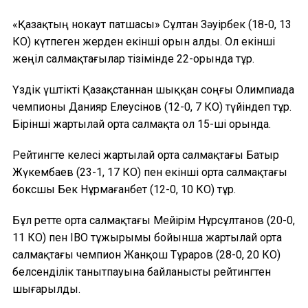
«Қазақтың нокаут патшасы» Сұлтан Зәуірбек (18-0, 13
КО) күтпеген жерден екінші орын алды. Ол екінші
жеңіл салмақтағылар тізімінде 22-орында тұр.
Үздік үштікті Қазақстаннан шыққан соңғы Олимпиада
чемпионы Данияр Елеусінов (12-0, 7 КО) түйіндеп тұр.
Бірінші жартылай орта салмақта ол 15-ші орында.
Рейтингте келесі жартылай орта салмақтағы Батыр
Жүкембаев (23-1, 17 КО) пен екінші орта салмақтағы
боксшы Бек Нұрмағанбет (12-0, 10 КО) тұр.
Бұл ретте орта салмақтағы Мейірім Нұрсұлтанов (20-0,
11 КО) пен IBO тұжырымы бойынша жартылай орта
салмақтағы чемпион Жанқош Тұраров (28-0, 20 КО)
белсенділік танытпауына байланысты рейтингтен
шығарылды.