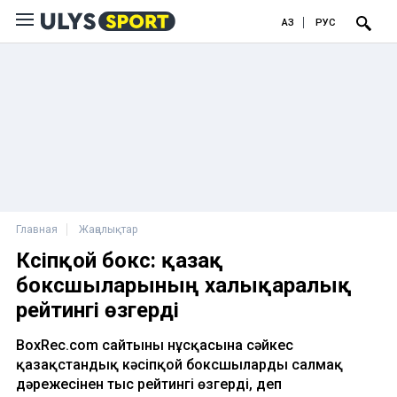
ҚАЗ
РУС
Главная
Жаңалықтар
Кәсіпқой бокс: қазақ
боксшыларының халықаралық
рейтингі өзгерді
BoxRec.com сайтының нұсқасына сәйкес
қазақстандық кәсіпқой боксшылардың салмақ
дәрежесінен тыс рейтингі өзгерді, деп