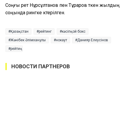
Соңғы рет Нұрсұлтанов пен Тұраров өткен жылдың
соңында рингке көтерілген.
Қазақстан
рейтинг
кәсіпқой бокс
Жәнібек Әлімханұлы
нокаут
Данияр Елеусінов
рейтиң
НОВОСТИ ПАРТНЕРОВ