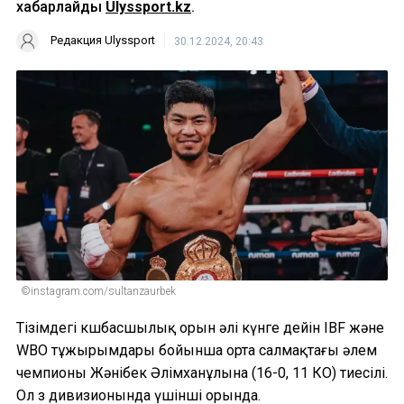
хабарлайды
Ulyssport.kz
.
Редакция Ulyssport
30.12.2024, 20:43
©instagram.com/sultanzaurbek
Тізімдегі көшбасшылық орын әлі күнге дейін IBF және
WBO тұжырымдары бойынша орта салмақтағы әлем
чемпионы Жәнібек Әлімханұлына (16-0, 11 КО) тиесілі.
Ол өз дивизионында үшінші орында.