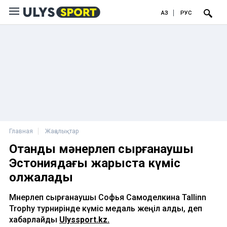
ҚАЗ
РУС
Главная
Жаңалықтар
Отандық мәнерлеп сырғанаушы
Эстониядағы жарыста күміс
олжалады
Мәнерлеп сырғанаушы Софья Самоделкина Tallinn
Trophy турнирінде күміс медаль жеңіл алды, деп
хабарлайды
Ulyssport.kz.