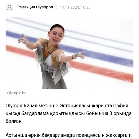
Редакция Ulyssport
14.11.2024, 10:36
Olympic.kz
Olympic.kz мәліметінше Эстониядағы жарыста Софья
қысқа бағдарлама қорытындысы бойынша 3 орында
болған.
Артынша еркін бағдарламада позициясын жақсартып,