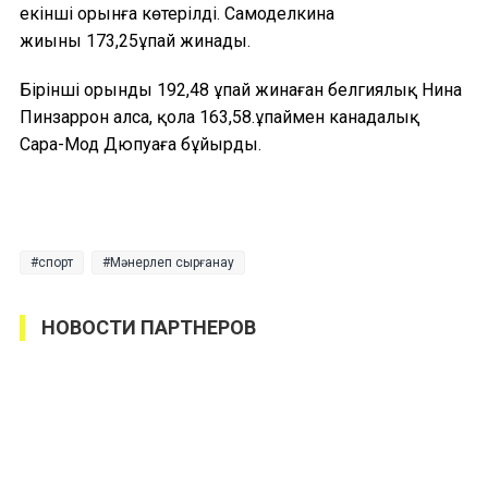
екінші орынға көтерілді. Самоделкина
жиыны 173,25ұпай жинады.
Бірінші орынды 192,48 ұпай жинаған белгиялық Нина
Пинзаррон алса, қола 163,58.ұпаймен канадалық
Сара-Мод Дюпуаға бұйырды.
спорт
Мәнерлеп сырғанау
НОВОСТИ ПАРТНЕРОВ