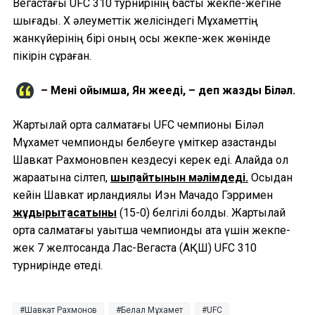
Вегастағы UFC 310 турнирінің басты жекпе-жегіне
шығады. Х әлеуметтік желісіндегі Мұхаметтің
жанкүйерінің бірі оның осы жекпе-жек жөнінде
пікірін сұраған.
– Менің ойымша, Ян жеңеді, – деп жазды Біләл.
Жартылай орта салмақтағы UFC чемпионы Біләл
Мұхамет чемпиондық белбеуге үміткер қазақстандық
Шавкат Рахмоновпен кездесуі керек еді. Алайда ол
жарақатына сілтеп,
шықпайтынын мәлімдеді.
Осыдан
кейін Шавкат ирландиялық Иэн Мачадо Гэрримен
жұдырықтасатыны
(15-0) белгілі болды. Жартылай
орта салмақтағы уақытша чемпиондық атақ үшін жекпе-
жек 7 желтоқсанда Лас-Вегаста (АҚШ) UFC 310
турнирінде өтеді.
Шавкат Рахмонов
Белал Мұхамет
UFC