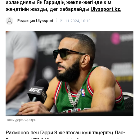
ирландиялық Ян Гарридің жекпе-жегінде кім
жеңетінін жазды, деп хабарлайды
Ulyssport.kz.
Редакция Ulyssport
21.11.2024, 10:10
ашық дереккөзден
Рахмонов пен Гарри 8 желтоқсан күні таңертең Лас-