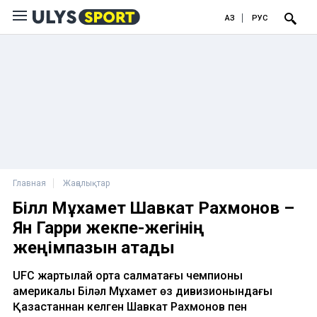
ҚАЗ
РУС
Главная
Жаңалықтар
Біләл Мұхамет Шавкат Рахмонов –
Ян Гарри жекпе-жегінің
жеңімпазын атады
UFC жартылай орта салмақтағы чемпионы
америкалық Біләл Мұхамет өз дивизионындағы
Қазақстаннан келген Шавкат Рахмонов пен