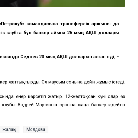
«Петрокуб» командасына трансферлік қаржыны да
ттік клубта бұл бапкер айына 25 мың АҚШ доллары
лександр Седнев 20 мың АҚШ долларын алған еді, -
Кекер жаттықтырды. Ол маусым соңына дейін жұмыс істеді.
ында өнер көрсетіп жатыр. 12-желтоқсан күні олар өз
 клубы Андрей Мартиннің орнына жаңа бапкер іздейтін
жалақы
Молдова