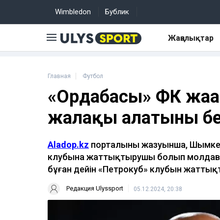
Wimbledon
Бублик
Жаңалықтар
Главная
Футбол
«Ордабасы» ФК жаңа
жалақы алатыны бе
Aladop.kz
порталының жазуынша, Шымкен
клубына жаттықтырушы болып молдава
бұған дейін «Петрокуб» клубын жаттық
Редакция Ulyssport
05.12.2024, 20:38