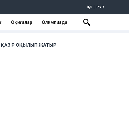
ҚАЗ
РУС
к
Оқиғалар
Олимпиада
ҚАЗІР ОҚЫЛЫП ЖАТЫР