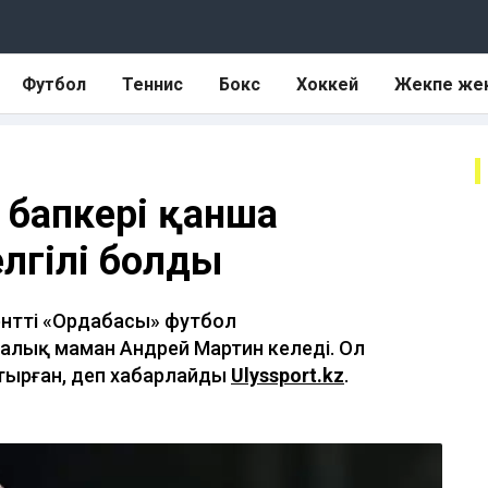
Футбол
Теннис
Бокс
Хоккей
Жекпе же
 бапкері қанша
лгілі болды
ттің «Ордабасы» футбол
лық маман Андрей Мартин келеді. Ол
тырған, деп хабарлайды
Ulyssport.kz
.