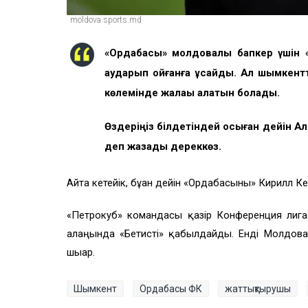
moldova.sports.md
«Ордабасы» молдовалық бапкер үшін 
аударып қойғанға ұқсайды. Ал шымкен
көлемінде жалақы алатын болады.
Өздеріңіз білдетіндей осыған дейін А
деп жазады дереккөз.
Айта кетейік, бұған дейін «Ордабасыны» Кирилл 
«Петрокуб» командасы қазір Конференция лигас
алаңында «Бетисті» қабылдайды. Енді Молдова
шығар.
Шымкент
Ордабасы ФК
жаттықтырушы