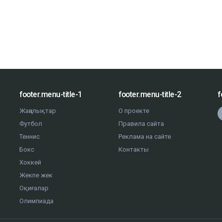
footer.menu-title-1
footer.menu-title-2
f
Жаңалықтар
О проекте
Футбол
Правила сайта
Теннис
Реклама на сайте
Бокс
Контакты
Хоккей
Жекпе жек
Оқиғалар
Олимпиада