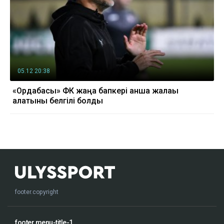
05.12 20:38
«Ордабасы» ФК жаңа бапкері қанша жалақы
алатыны белгілі болды
footer.copyright
footer.menu-title-1