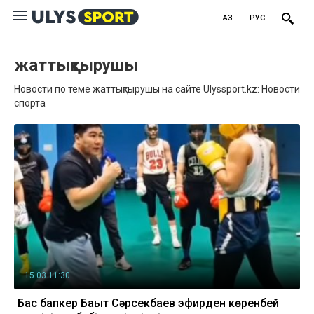
ҚАЗ
РУС
жаттықтырушы
Новости по теме жаттықтырушы на сайте Ulyssport.kz: Новости
спорта
15.03 11:30
Бас бапкер Бақыт Сәрсекбаев эфирден көренбей