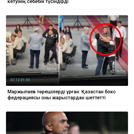
кетуінің себебін түсіндірді
07.12 01:03
Маржықпаев төрешілерді ұрған: Қазақстан бокс
федерациясы оны жарыстардан шеттетті