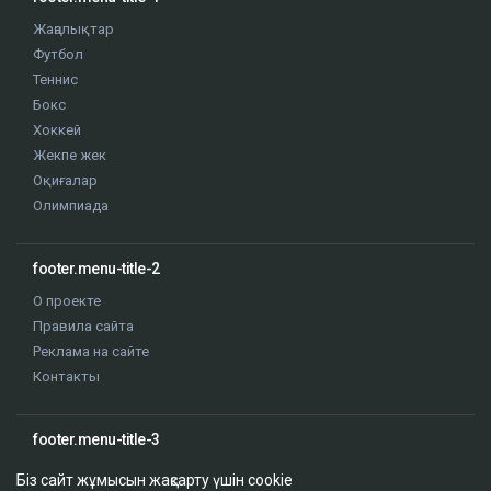
Жаңалықтар
Футбол
Теннис
Бокс
Хоккей
Жекпе жек
Оқиғалар
Олимпиада
footer.menu-title-2
О проекте
Правила сайта
Реклама на сайте
Контакты
footer.menu-title-3
Біз сайт жұмысын жақсарту үшін cookie